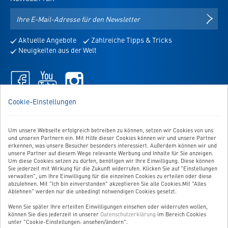
E-
NEWS
Mail-
Adresse
Aktuelle Angebote
Zahlreiche Tipps & Tricks
für
Neuigkeiten aus der Welt
den
Newsletter
Facebook
Youtube
Instagram
-
-
-
öffnet
öffnet
öffnet
WIR SIND FÜR SIE DA!
Cookie-Einstellungen
in
in
in
Sie haben Fragen, Anregungen oder Ähnliches? Dann schreiben
neuem
neuem
neuem
Sie uns einfach eine Nachricht:
Tab
Tab
Tab
Um unsere Webseite erfolgreich betreiben zu können, setzen wir Cookies von uns
Zum Kontaktformular
und unseren Partnern ein. Mit Hilfe dieser Cookies können wir und unsere Partner
erkennen, was unsere Besucher besonders interessiert. Außerdem können wir und
unsere Partner auf diesem Wege relevante Werbung und Inhalte für Sie anzeigen.
BESTELLUNG WIDERRUFEN
Um diese Cookies setzen zu dürfen, benötigen wir Ihre Einwilligung. Diese können
Sie jederzeit mit Wirkung für die Zukunft widerrufen. Klicken Sie auf "Einstellungen
verwalten", um Ihre Einwilligung für die einzelnen Cookies zu erteilen oder diese
abzulehnen. Mit "Ich bin einverstanden" akzeptieren Sie alle Cookies.Mit "Alles
UNSER SERVICE
Ablehnen" werden nur die unbedingt notwendigen Cookies gesetzt.
Wenn Sie später Ihre erteilten Einwilligungen einsehen oder widerrufen wollen,
UNSERE TOP-KATEGORIEN
können Sie dies jederzeit in unserer
Datenschutzerklärung
im Bereich Cookies
unter "Cookie-Einstellungen: ansehen/ändern".