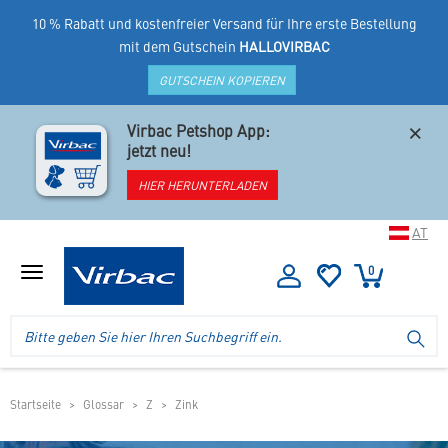
10 % Rabatt und kostenfreier Versand für Ihre erste Bestellung
mit dem Gutschein
HALLOVIRBAC
GUTSCHEIN KOPIEREN
×
Virbac Petshop App:
jetzt neu!
HIER HERUNTERLADEN
AT
0
Menü
anzeigen
Logo
Suche
SU
Virbac
im
-
Header
Ihr
im
Online
mobilen
Startseite
Glossar
Z
Zink
Shop
Shop
für