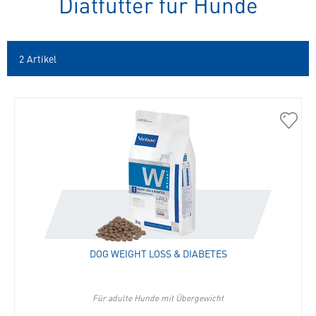
Diätfutter für Hunde
spezielles
Tierfutter
2
Artikel
36010
Dog
Weigh
Loss
&
Diabe
in
die
Merkli
DOG WEIGHT LOSS & DIABETES
hinzu
Für adulte Hunde mit Übergewicht