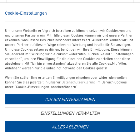
ab
39,40
€
Cookie-Einstellungen
Grundpreis: 13,13 EUR / 1 kg
Um unsere Webseite erfolgreich betreiben zu können, setzen wir Cookies von uns
und unseren Partnern ein. Mit Hilfe dieser Cookies können wir und unsere Partner
erkennen, was unsere Besucher besonders interessiert. Außerdem können wir und
unsere Partner auf diesem Wege relevante Werbung und Inhalte für Sie anzeigen.
Um diese Cookies setzen zu dürfen, benötigen wir Ihre Einwilligung. Diese können
Sie jederzeit mit Wirkung für die Zukunft widerrufen. Klicken Sie auf "Einstellungen
36010
verwalten", um Ihre Einwilligung für die einzelnen Cookies zu erteilen oder diese
Dog
abzulehnen. Mit "Ich bin einverstanden" akzeptieren Sie alle Cookies.Mit "Alles
Weigh
Ablehnen" werden nur die unbedingt notwendigen Cookies gesetzt.
Loss
Wenn Sie später Ihre erteilten Einwilligungen einsehen oder widerrufen wollen,
&
können Sie dies jederzeit in unserer
Datenschutzerklärung
im Bereich Cookies
Contro
unter "Cookie-Einstellungen: ansehen/ändern".
in
ICH BIN EINVERSTANDEN
die
Merkli
DOG WEIGHT LOSS & CONTROL
hinzu
EINSTELLUNGEN VERWALTEN
ALLES ABLEHNEN
Für adulte Hunde mit leichtem Übergewicht