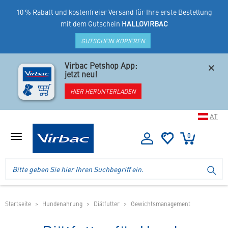
10 % Rabatt und kostenfreier Versand für Ihre erste Bestellung
mit dem Gutschein
HALLOVIRBAC
GUTSCHEIN KOPIEREN
×
Virbac Petshop App:
jetzt neu!
HIER HERUNTERLADEN
AT
0
Menü
anzeigen
Logo
Suche
SU
Virbac
im
-
Header
Ihr
im
Online
mobilen
Startseite
Hundenahrung
Diätfutter
Gewichtsmanagement
Shop
Shop
für