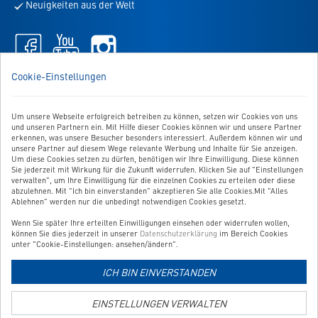
Neuigkeiten aus der Welt
den
Newsletter
Facebook
Youtube
Instagram
-
-
-
öffnet
öffnet
öffnet
WIR SIND FÜR SIE DA!
Cookie-Einstellungen
in
in
in
Sie haben Fragen, Anregungen oder Ähnliches? Dann schreiben
neuem
neuem
neuem
Sie uns einfach eine Nachricht:
Tab
Tab
Tab
Um unsere Webseite erfolgreich betreiben zu können, setzen wir Cookies von uns
Zum Kontaktformular
und unseren Partnern ein. Mit Hilfe dieser Cookies können wir und unsere Partner
erkennen, was unsere Besucher besonders interessiert. Außerdem können wir und
unsere Partner auf diesem Wege relevante Werbung und Inhalte für Sie anzeigen.
BESTELLUNG WIDERRUFEN
Um diese Cookies setzen zu dürfen, benötigen wir Ihre Einwilligung. Diese können
Sie jederzeit mit Wirkung für die Zukunft widerrufen. Klicken Sie auf "Einstellungen
verwalten", um Ihre Einwilligung für die einzelnen Cookies zu erteilen oder diese
abzulehnen. Mit "Ich bin einverstanden" akzeptieren Sie alle Cookies.Mit "Alles
UNSER SERVICE
Ablehnen" werden nur die unbedingt notwendigen Cookies gesetzt.
Wenn Sie später Ihre erteilten Einwilligungen einsehen oder widerrufen wollen,
UNSERE TOP-KATEGORIEN
können Sie dies jederzeit in unserer
Datenschutzerklärung
im Bereich Cookies
unter "Cookie-Einstellungen: ansehen/ändern".
GEPRÜFTE QUALITÄT
ICH BIN EINVERSTANDEN
EINSTELLUNGEN VERWALTEN
Link