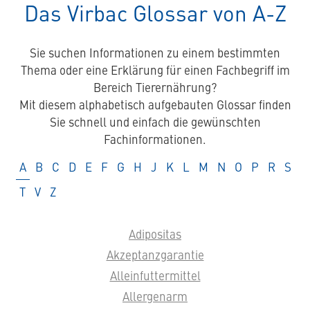
spezielles
Das Virbac Glossar von A-Z
Tierfutter
Sie suchen Informationen zu einem bestimmten
Thema oder eine Erklärung für einen Fachbegriff im
Bereich Tierernährung?
Mit diesem alphabetisch aufgebauten Glossar finden
Sie schnell und einfach die gewünschten
Fachinformationen.
Glossar
Glossar
Glossar
Glossar
Glossar
Glossar
Glossar
Glossar
Glossar
Glossar
Glossar
Glossar
Glossar
Glossar
Glossar
Glossar
Glos
A
B
C
D
E
F
G
H
J
K
L
M
N
O
P
R
S
Glossar
Glossar
Glossar
T
V
Z
Adipositas
Akzeptanzgarantie
Alleinfuttermittel
Allergenarm