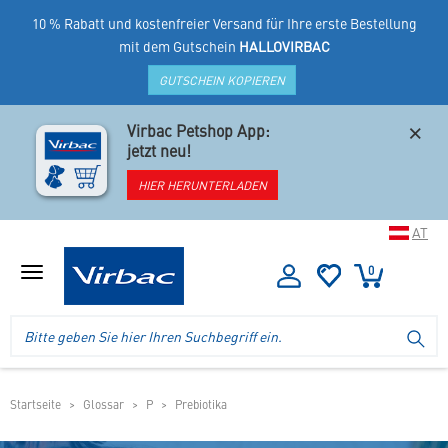
10 % Rabatt und kostenfreier Versand für Ihre erste Bestellung
mit dem Gutschein
HALLOVIRBAC
GUTSCHEIN KOPIEREN
×
Virbac Petshop App:
jetzt neu!
HIER HERUNTERLADEN
AT
0
Menü
anzeigen
Logo
Suche
SU
Virbac
im
-
Header
Ihr
im
Online
mobilen
Startseite
Glossar
P
Prebiotika
Shop
Shop
für