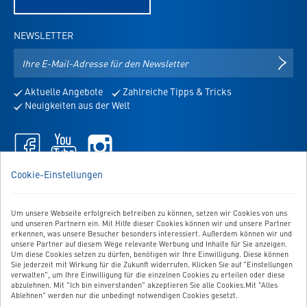
NEWSLETTER
E-
NEWS
Mail-
Adresse
Aktuelle Angebote
Zahlreiche Tipps & Tricks
für
Neuigkeiten aus der Welt
den
Newsletter
Facebook
Youtube
Instagram
-
-
-
öffnet
öffnet
öffnet
WIR SIND FÜR SIE DA!
Cookie-Einstellungen
in
in
in
Sie haben Fragen, Anregungen oder Ähnliches? Dann schreiben
neuem
neuem
neuem
Sie uns einfach eine Nachricht:
Tab
Tab
Tab
Um unsere Webseite erfolgreich betreiben zu können, setzen wir Cookies von uns
Zum Kontaktformular
und unseren Partnern ein. Mit Hilfe dieser Cookies können wir und unsere Partner
erkennen, was unsere Besucher besonders interessiert. Außerdem können wir und
unsere Partner auf diesem Wege relevante Werbung und Inhalte für Sie anzeigen.
BESTELLUNG WIDERRUFEN
Um diese Cookies setzen zu dürfen, benötigen wir Ihre Einwilligung. Diese können
Sie jederzeit mit Wirkung für die Zukunft widerrufen. Klicken Sie auf "Einstellungen
verwalten", um Ihre Einwilligung für die einzelnen Cookies zu erteilen oder diese
abzulehnen. Mit "Ich bin einverstanden" akzeptieren Sie alle Cookies.Mit "Alles
UNSER SERVICE
Ablehnen" werden nur die unbedingt notwendigen Cookies gesetzt.