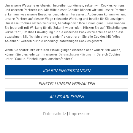
Tab
Tab
Tab
Um unsere Webseite erfolgreich betreiben zu können, setzen wir Cookies von uns
Zum Kontaktformular
und unseren Partnern ein. Mit Hilfe dieser Cookies können wir und unsere Partner
erkennen, was unsere Besucher besonders interessiert. Außerdem können wir und
unsere Partner auf diesem Wege relevante Werbung und Inhalte für Sie anzeigen.
BESTELLUNG WIDERRUFEN
Um diese Cookies setzen zu dürfen, benötigen wir Ihre Einwilligung. Diese können
Sie jederzeit mit Wirkung für die Zukunft widerrufen. Klicken Sie auf "Einstellungen
verwalten", um Ihre Einwilligung für die einzelnen Cookies zu erteilen oder diese
abzulehnen. Mit "Ich bin einverstanden" akzeptieren Sie alle Cookies.Mit "Alles
UNSER SERVICE
Ablehnen" werden nur die unbedingt notwendigen Cookies gesetzt.
Wenn Sie später Ihre erteilten Einwilligungen einsehen oder widerrufen wollen,
UNSERE TOP-KATEGORIEN
können Sie dies jederzeit in unserer
Datenschutzerklärung
im Bereich Cookies
unter "Cookie-Einstellungen: ansehen/ändern".
GEPRÜFTE QUALITÄT
ICH BIN EINVERSTANDEN
EINSTELLUNGEN VERWALTEN
Link
zur
ALLES ABLEHNEN
Zahlungsarten-
Informationsseite
Link
Datenschutz
|
Impressum
zur
Versandkosten-
Informationsseite