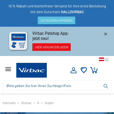
10 % Rabatt und kostenfreier Versand für Ihre erste Bestellung
mit dem Gutschein
HALLOVIRBAC
GUTSCHEIN KOPIEREN
×
Virbac Petshop App:
jetzt neu!
HIER HERUNTERLADEN
AT
0
Menü
anzeigen
Logo
Suche
SU
Virbac
im
-
Header
Ihr
im
Online
mobilen
Startseite
Glossar
K
Kupfer
Shop
Shop
für