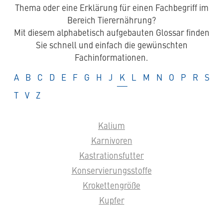
Thema oder eine Erklärung für einen Fachbegriff im
Bereich Tierernährung?
Mit diesem alphabetisch aufgebauten Glossar finden
Sie schnell und einfach die gewünschten
Fachinformationen.
Glossar
Glossar
Glossar
Glossar
Glossar
Glossar
Glossar
Glossar
Glossar
Glossar
Glossar
Glossar
Glossar
Glossar
Glossar
Glossar
Glos
A
B
C
D
E
F
G
H
J
K
L
M
N
O
P
R
S
Glossar
Glossar
Glossar
T
V
Z
Kalium
Karnivoren
Kastrationsfutter
Konservierungsstoffe
Krokettengröße
Kupfer