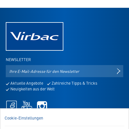
NEWSLETTER
E-
NEWS
Mail-
Adresse
Aktuelle Angebote
Zahlreiche Tipps & Tricks
für
Neuigkeiten aus der Welt
den
Newsletter
Facebook
Youtube
Instagram
-
-
-
öffnet
öffnet
öffnet
WIR SIND FÜR SIE DA!
Cookie-Einstellungen
in
in
in
Sie haben Fragen, Anregungen oder Ähnliches? Dann schreiben
neuem
neuem
neuem
Sie uns einfach eine Nachricht: