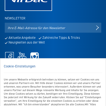
NEWSLETTER
E-
NEWS
Mail-
Adresse
Aktuelle Angebote
Zahlreiche Tipps & Tricks
für
Neuigkeiten aus der Welt
den
Newsletter
Facebook
Youtube
Instagram
-
-
-
öffnet
öffnet
öffnet
WIR SIND FÜR SIE DA!
Cookie-Einstellungen
in
in
in
Sie haben Fragen, Anregungen oder Ähnliches? Dann schreiben
neuem
neuem
neuem
Sie uns einfach eine Nachricht:
Tab
Tab
Tab
Um unsere Webseite erfolgreich betreiben zu können, setzen wir Cookies von uns
Zum Kontaktformular
und unseren Partnern ein. Mit Hilfe dieser Cookies können wir und unsere Partner
erkennen, was unsere Besucher besonders interessiert. Außerdem können wir und
unsere Partner auf diesem Wege relevante Werbung und Inhalte für Sie anzeigen.
BESTELLUNG WIDERRUFEN
Um diese Cookies setzen zu dürfen, benötigen wir Ihre Einwilligung. Diese können
Sie jederzeit mit Wirkung für die Zukunft widerrufen. Klicken Sie auf "Einstellungen
verwalten", um Ihre Einwilligung für die einzelnen Cookies zu erteilen oder diese
abzulehnen. Mit "Ich bin einverstanden" akzeptieren Sie alle Cookies.Mit "Alles