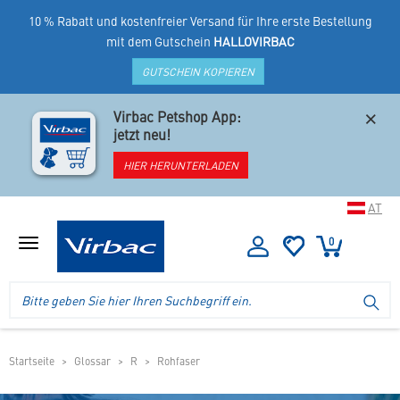
10 % Rabatt und kostenfreier Versand für Ihre erste Bestellung
mit dem Gutschein
HALLOVIRBAC
GUTSCHEIN KOPIEREN
×
Virbac Petshop App:
jetzt neu!
HIER HERUNTERLADEN
AT
0
Menü
anzeigen
Logo
Suche
SU
Virbac
im
-
Header
Ihr
im
Online
mobilen
Startseite
Glossar
R
Rohfaser
Shop
Shop
für