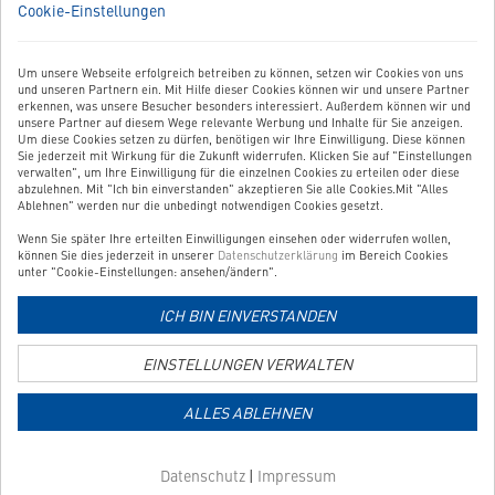
WIR SIND FÜR SIE DA!
Cookie-Einstellungen
in
in
in
Sie haben Fragen, Anregungen oder Ähnliches? Dann schreiben
neuem
neuem
neuem
Sie uns einfach eine Nachricht:
Tab
Tab
Tab
Um unsere Webseite erfolgreich betreiben zu können, setzen wir Cookies von uns
Zum Kontaktformular
und unseren Partnern ein. Mit Hilfe dieser Cookies können wir und unsere Partner
erkennen, was unsere Besucher besonders interessiert. Außerdem können wir und
unsere Partner auf diesem Wege relevante Werbung und Inhalte für Sie anzeigen.
BESTELLUNG WIDERRUFEN
Um diese Cookies setzen zu dürfen, benötigen wir Ihre Einwilligung. Diese können
Sie jederzeit mit Wirkung für die Zukunft widerrufen. Klicken Sie auf "Einstellungen
verwalten", um Ihre Einwilligung für die einzelnen Cookies zu erteilen oder diese
abzulehnen. Mit "Ich bin einverstanden" akzeptieren Sie alle Cookies.Mit "Alles
UNSER SERVICE
Ablehnen" werden nur die unbedingt notwendigen Cookies gesetzt.
Wenn Sie später Ihre erteilten Einwilligungen einsehen oder widerrufen wollen,
UNSERE TOP-KATEGORIEN
können Sie dies jederzeit in unserer
Datenschutzerklärung
im Bereich Cookies
unter "Cookie-Einstellungen: ansehen/ändern".
GEPRÜFTE QUALITÄT
ICH BIN EINVERSTANDEN
EINSTELLUNGEN VERWALTEN
Link
zur
ALLES ABLEHNEN
Zahlungsarten-
Informationsseite
Link
Datenschutz
|
Impressum
zur