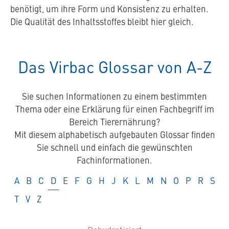
benötigt, um ihre Form und Konsistenz zu erhalten.
Die Qualität des Inhaltsstoffes bleibt hier gleich.
Das Virbac Glossar von A-Z
Sie suchen Informationen zu einem bestimmten
Thema oder eine Erklärung für einen Fachbegriff im
Bereich Tierernährung?
Mit diesem alphabetisch aufgebauten Glossar finden
Sie schnell und einfach die gewünschten
Fachinformationen.
Glossar
Glossar
Glossar
Glossar
Glossar
Glossar
Glossar
Glossar
Glossar
Glossar
Glossar
Glossar
Glossar
Glossar
Glossar
Glossar
Glos
A
B
C
D
E
F
G
H
J
K
L
M
N
O
P
R
S
Glossar
Glossar
Glossar
T
V
Z