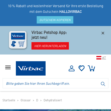
10 % Rabatt und kostenfreier Versand für Ihre erste Bestellung
mit dem Gutschein
HALLOVIRBAC
GUTSCHEIN KOPIEREN
×
Virbac Petshop App:
jetzt neu!
HIER HERUNTERLADEN
AT
0
Menü
anzeigen
Logo
Suche
SU
Virbac
im
-
Header
Ihr
im
Online
mobilen
Startseite
Glossar
D
Dehydratisiert
Shop
Shop
für