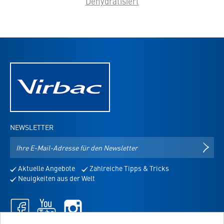
Dehydratisiert
NEWSLETTER
E-
NEWS
Mail-
Adresse
Aktuelle Angebote
Zahlreiche Tipps & Tricks
für
Neuigkeiten aus der Welt
den
Newsletter
Facebook
Youtube
Instagram
-
-
-
öffnet
öffnet
öffnet