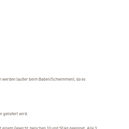
gen werden (außer beim Baden/Schwimmen), da es
 geliefert wird.
t einem Gewicht zwischen 10 und 50 kg geeignet. Alle 3