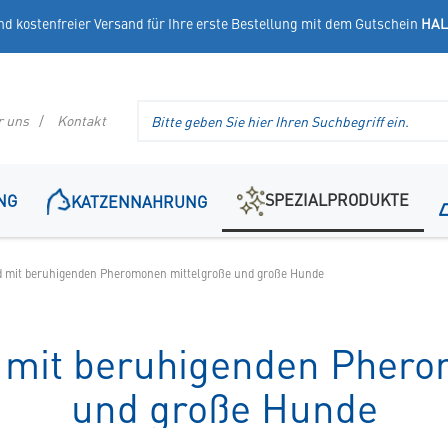
nd kostenfreier Versand für Ihre erste Bestellung mit dem Gutschein
HAL
Suche
r uns
Kontakt
im
Header
SPEZIALPRODUKTE
NG
KATZENNAHRUNG
d mit beruhigenden Pheromonen mittelgroße und große Hunde
 mit beruhigenden Phero
und große Hunde