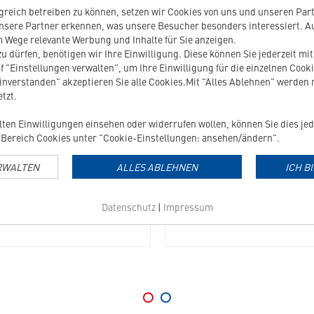
Gel
reich betreiben zu können, setzen wir Cookies von uns und unseren Partn
-
nsere Partner erkennen, was unsere Besucher besonders interessiert. 
n
Diffuser
 Wege relevante Werbung und Inhalte für Sie anzeigen.
mit
u dürfen, benötigen wir Ihre Einwilligung. Diese können Sie jederzeit mi
beruhigenden
f "Einstellungen verwalten", um Ihre Einwilligung für die einzelnen Cooki
Pheromonen
einverstanden" akzeptieren Sie alle Cookies.Mit "Alles Ablehnen" werden
für
tzt.
ENIDOG GEL - DIFFUSER MIT
ANXITANE M/L
Hunde
UHIGENDEN PHEROMONEN FÜR
in
ilten Einwilligungen einsehen oder widerrufen wollen, können Sie dies jed
HUNDE
die
Bereich Cookies unter "Cookie-Einstellungen: ansehen/ändern".
Merkliste
eruhigende Pheromone für Hunde
Entspannung für Hunde
hinzufügen
RWALTEN
ALLES ABLEHNEN
ICH B
39,70
€
44,40
€
Datenschutz
|
Impressum
Grundpreis: 17,26 EUR / 100 g