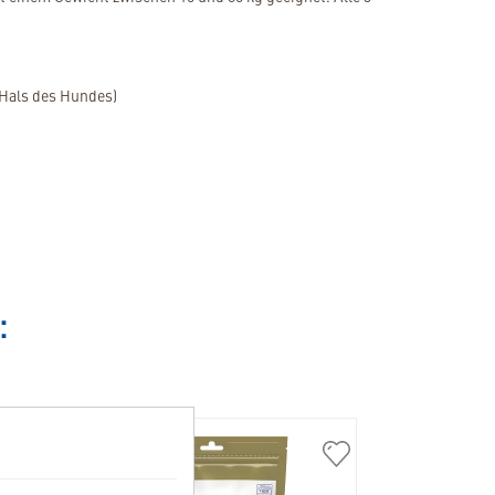
 Hals des Hundes)
:
307573
308305
Anxitane
VeggieDent