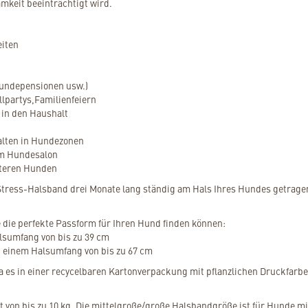
keit beeinträchtigt wird.
eiten
undepensionen usw.)
llpartys,Familienfeiern
 in den Haushalt
alten in Hundezonen
im Hundesalon
lteren Hunden
i-Stress-Halsband drei Monate lang ständig am Hals Ihres Hundes getra
ie die perfekte Passform für Ihren Hund finden können:
alsumfang von bis zu 39 cm
t einem Halsumfang von bis zu 67 cm
 es in einer recycelbaren Kartonverpackung mit pflanzlichen Druckfarben
 von bis zu 10 kg. Die mittelgroße/große Halsbandgröße ist für Hunde mi