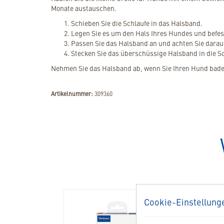
Monate austauschen.
Schieben Sie die Schlaufe in das Halsband.
Legen Sie es um den Hals Ihres Hundes und befest
Passen Sie das Halsband an und achten Sie darauf
Stecken Sie das überschüssige Halsband in die Sc
Nehmen Sie das Halsband ab, wenn Sie Ihren Hund bad
Artikelnummer:
309360
Cookie-Einstellung
308306
309359
VeggieDent
Zenidog