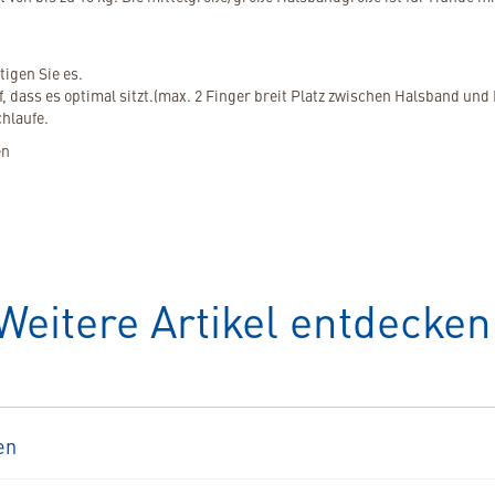
igen Sie es.
, dass es optimal sitzt.(max. 2 Finger breit Platz zwischen Halsband und
hlaufe.
en
Weitere Artikel entdecken
en
309361
Zenidog