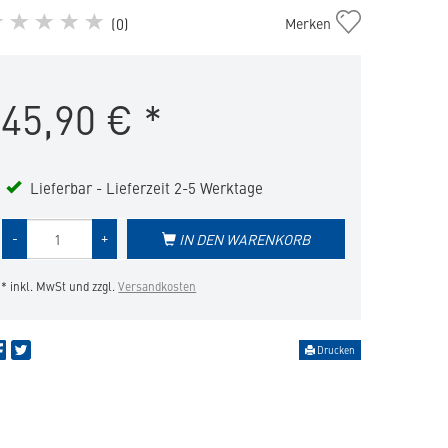
Zenidog
(
0
)
Merken
Halsband
mit
beruhigenden
45,90
€
*
Pheromonen
mittelgroße
und
große
Hunde
Lieferbar - Lieferzeit 2-5 Werktage
in
die
Menge
-
+
IN DEN WARENKORB
Merkliste
des
hinzufügen
Produkts
* inkl. MwSt und zzgl.
Versandkosten
Drucken