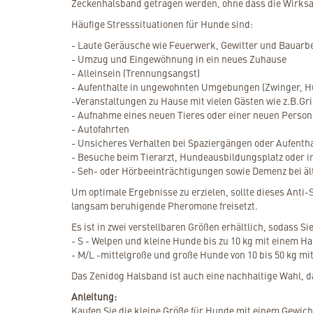
Zeckenhalsband getragen werden, ohne dass die Wirksam
Häufige Stresssituationen für Hunde sind:
- Laute Geräusche wie Feuerwerk, Gewitter und Bauarb
- Umzug und Eingewöhnung in ein neues Zuhause
- Alleinsein (Trennungsangst)
- Aufenthalte in ungewohnten Umgebungen (Zwinger, H
-Veranstaltungen zu Hause mit vielen Gästen wie z.B.Gri
- Aufnahme eines neuen Tieres oder einer neuen Person
- Autofahrten
- Unsicheres Verhalten bei Spaziergängen oder Aufenth
- Besuche beim Tierarzt, Hundeausbildungsplatz oder 
- Seh- oder Hörbeeinträchtigungen sowie Demenz bei ä
Um optimale Ergebnisse zu erzielen, sollte dieses Ant
langsam beruhigende Pheromone freisetzt.
Es ist in zwei verstellbaren Größen erhältlich, sodass S
- S - Welpen und kleine Hunde bis zu 10 kg mit einem H
- M/L -mittelgroße und große Hunde von 10 bis 50 kg mi
Das Zenidog Halsband ist auch eine nachhaltige Wahl, da
Anleitung:
Kaufen Sie die kleine Größe für Hunde mit einem Gewicht