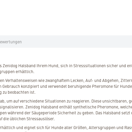
ewertungen
Zenidog Halsband Ihrem Hund, sich in Stresssituationen sicher und entsp
gruppen erhältlich.
gten Verhaltensweisen wie zwanghaftem Lecken, Auf- und Abgehen, Zitter
en Gebrauch konzipiert und verwendet beruhigende Pheromone für Hunde
g zu beobachten ist.
b, um auf verschiedene Situationen zu reagieren. Diese unsichtbaren, g
gnalisieren. Zenidog Halsband enthält synthetische Pheromone, welc
en während der Säugeperiode Sicherheit zu geben. Das Halsband setzt die
uf die üblichen Stressauslöser.
erhältlich und eignet sich für Hunde aller Größen, Altersgruppen und R