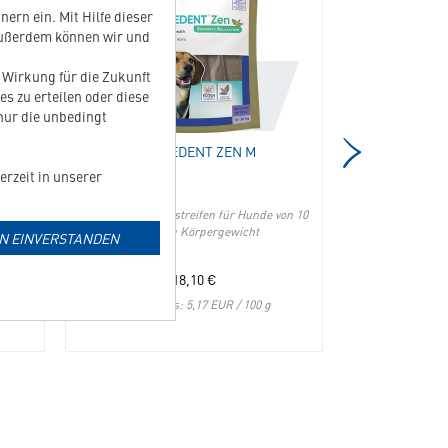
M/L
Zen
ern ein. Mit Hilfe dieser
in
M
Außerdem können wir und
die
in
Merkliste
die
t Wirkung für die Zukunft
hinzufügen
Merkliste
es zu erteilen oder diese
hinzufügen
 nur die unbedingt
VEGGIEDENT ZEN M
VEGG
erzeit in unserer
Vegetarische Kaustreifen für Hunde von 10
Vegetarische Kau
bis 30 kg Körpergewicht
kg 
IN EINVERSTANDEN
18,10
€
Grundpreis: 5,17 EUR / 100 g