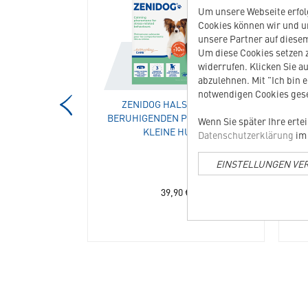
Zen
Halsband
Um unsere Webseite erfolg
L
mit
Cookies können wir und u
in
beruhigende
unsere Partner auf diesem
die
Pheromonen
Um diese Cookies setzen z
Merkliste
kleine
widerrufen. Klicken Sie au
hinzufügen
Hunde
abzulehnen. Mit "Ich bin 
in
notwendigen Cookies gese
 ZEN L
ZENIDOG HALSBAND MIT
Z
die
BERUHIGENDEN PHEROMONEN
BER
Merkliste
Wenn Sie später Ihre erte
KLEINE HUNDE
hinzufügen
Datenschutzerklärung
im 
 für Hunde über 30
B
wicht
EINSTELLUNGEN VE
€
39,90
€
: 4,02 EUR / 100 g