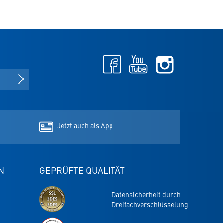
Facebook
Youtube
Instagram
-
-
-
öffnet
öffnet
öffnet
NEWSLETTER ANMELDEN
in
in
in
neuem
neuem
neuem
Tab
Tab
Tab
Jetzt auch als App
N
GEPRÜFTE QUALITÄT
Datensicherheit durch
Dreifachverschlüsselung