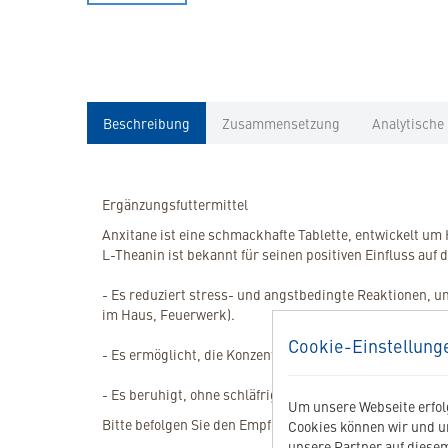
Beschreibung
Zusammensetzung
Analytische
Ergänzungsfuttermittel
Anxitane ist eine schmackhafte Tablette, entwickelt um
L-Theanin ist bekannt für seinen positiven Einfluss auf 
- Es reduziert stress- und angstbedingte Reaktionen,
im Haus, Feuerwerk).
Cookie-Einstellung
- Es ermöglicht, die Konzentration beim Lernen zu verb
- Es beruhigt, ohne schläfrig zu machen.
Um unsere Webseite erfolg
Bitte befolgen Sie den Empfehlungen Ihres Tierarztes.
Cookies können wir und u
unsere Partner auf diesem