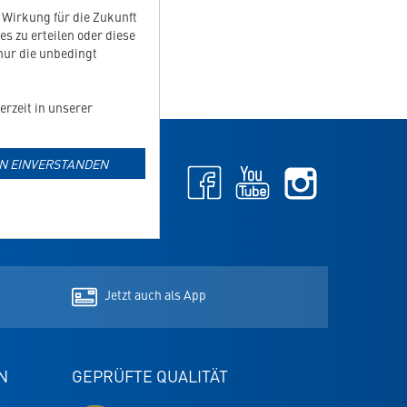
t Wirkung für die Zukunft
es zu erteilen oder diese
 nur die unbedingt
erzeit in unserer
IN EINVERSTANDEN
Facebook
Youtube
Instagram
-
-
-
öffnet
öffnet
öffnet
NEWSLETTER ANMELDEN
in
in
in
neuem
neuem
neuem
Tab
Tab
Tab
Jetzt auch als App
N
GEPRÜFTE QUALITÄT