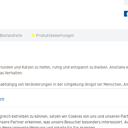
 Bestandteile
Produktbewertungen
 Hunden und Katzen zu helfen, ruhig und entspannt zu bleiben. Anxitane
das Verhalten:
 unabhängig von Veränderungen in der Umgebung (Angst vor Menschen, An
en
essern.
reich betreiben zu können, setzen wir Cookies von uns und unseren Partn
nsere Partner erkennen, was unsere Besucher besonders interessiert. 
 Wege relevante Werbung und Inhalte für Sie anzeigen.