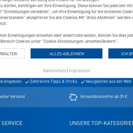
u dürfen, benötigen wir Ihre Einwilligung. Diese können Sie jederzeit mi
f "Einstellungen verwalten", um Ihre Einwilligung für die einzelnen Cooki
einverstanden" akzeptieren Sie alle Cookies.Mit "Alles Ablehnen" werden
tzt.
ilten Einwilligungen einsehen oder widerrufen wollen, können Sie dies jed
Bereich Cookies unter "Cookie-Einstellungen: ansehen/ändern".
RWALTEN
ALLES ABLEHNEN
ICH B
TTER
Datenschutz
|
Impressum
le Angebote
Zahlreiche Tipps & Tricks
Neuigkeiten aus der Welt
er
eller Versand
Versandkostenfrei ab 35 €
 SERVICE
UNSERE TOP-KATEGORIE