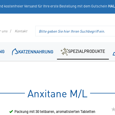
nd kostenfreier Versand für Ihre erste Bestellung mit dem Gutschein
HAL
Suche
r uns
Kontakt
im
Header
SPEZIALPRODUKTE
NG
KATZENNAHRUNG
Anxitane M/L
Packung mit 30 teilbaren, aromatisierten Tabletten