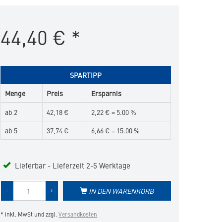
in
die
44,40
€
*
Merkliste
hinzufügen
SPARTIPP
Menge
Preis
Ersparnis
ab 2
42,18 €
2,22 € = 5.00 %
ab 5
37,74 €
6,66 € = 15.00 %
Lieferbar - Lieferzeit 2-5 Werktage
Menge
-
+
IN DEN WARENKORB
des
Produkts
* inkl. MwSt und zzgl.
Versandkosten