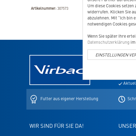
Um diese Cookies setzen z
Artikelnummer:
307573
widerrufen. Klicken Sie au
abzulehnen. Mit "Ich bin 
notwendigen Cookies gese
Wenn Sie später Ihre erte
Datenschutzerklärung
im 
EINSTELLUNGEN VE
NEWSLE
E-
Mail-
Adresse
Aktuel
für
den
Newslett
Futter aus eigener Herstellung
Schn
WIR SIND FÜR SIE DA!
UNSER