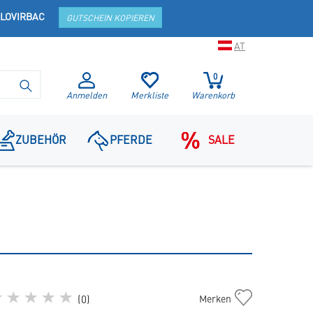
LOVIRBAC
GUTSCHEIN KOPIEREN
AT
0
SUCHE STARTEN
Anmelden
Merkliste
Warenkorb
ZUBEHÖR
PFERDE
SALE
Anxitane
(
0
)
Merken
M/L