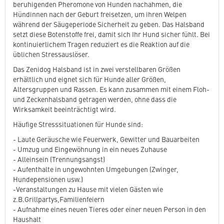
beruhigenden Pheromone von Hunden nachahmen, die
Hündinnen nach der Geburt freisetzen, um ihren Welpen
während der Säugeperiode Sicherheit zu geben. Das Halsband
setzt diese Botenstoffe frei, damit sich Ihr Hund sicher fühlt. Bei
kontinuierlichem Tragen reduziert es die Reaktion auf die
üblichen Stressauslöser.
Das Zenidog Halsband ist in zwei verstellbaren Größen
erhältlich und eignet sich für Hunde aller Größen,
Altersgruppen und Rassen. Es kann zusammen mit einem Floh-
und Zeckenhalsband getragen werden, ohne dass die
Wirksamkeit beeinträchtigt wird.
Häufige Stresssituationen für Hunde sind:
- Laute Geräusche wie Feuerwerk, Gewitter und Bauarbeiten
- Umzug und Eingewöhnung in ein neues Zuhause
- Alleinsein (Trennungsangst)
- Aufenthalte in ungewohnten Umgebungen (Zwinger,
Hundepensionen usw.)
-Veranstaltungen zu Hause mit vielen Gästen wie
z.B.Grillpartys,Familienfeiern
- Aufnahme eines neuen Tieres oder einer neuen Person in den
Haushalt