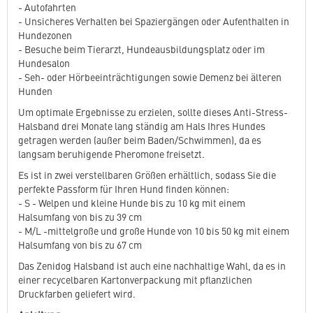
- Autofahrten
- Unsicheres Verhalten bei Spaziergängen oder Aufenthalten in
Hundezonen
- Besuche beim Tierarzt, Hundeausbildungsplatz oder im
Hundesalon
- Seh- oder Hörbeeinträchtigungen sowie Demenz bei älteren
Hunden
Um optimale Ergebnisse zu erzielen, sollte dieses Anti-Stress-
Halsband drei Monate lang ständig am Hals Ihres Hundes
getragen werden (außer beim Baden/Schwimmen), da es
langsam beruhigende Pheromone freisetzt.
Es ist in zwei verstellbaren Größen erhältlich, sodass Sie die
perfekte Passform für Ihren Hund finden können:
- S - Welpen und kleine Hunde bis zu 10 kg mit einem
Halsumfang von bis zu 39 cm
- M/L -mittelgroße und große Hunde von 10 bis 50 kg mit einem
Halsumfang von bis zu 67 cm
Das Zenidog Halsband ist auch eine nachhaltige Wahl, da es in
einer recycelbaren Kartonverpackung mit pflanzlichen
Druckfarben geliefert wird.