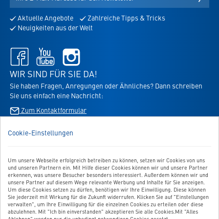
Mail-
Adresse
Aktuelle Angebote
Zahlreiche Tipps & Tricks
für
Neuigkeiten aus der Welt
den
Newsletter
Facebook
Youtube
Instagram
-
-
-
öffnet
öffnet
öffnet
WIR SIND FÜR SIE DA!
in
in
in
Sie haben Fragen, Anregungen oder Ähnliches? Dann schreiben
neuem
neuem
neuem
Sie uns einfach eine Nachricht:
Tab
Tab
Tab
Zum Kontaktformular
Cookie-Einstellungen
BESTELLUNG WIDERRUFEN
Um unsere Webseite erfolgreich betreiben zu können, setzen wir Cookies von uns
UNSER SERVICE
und unseren Partnern ein. Mit Hilfe dieser Cookies können wir und unsere Partner
erkennen, was unsere Besucher besonders interessiert. Außerdem können wir und
UNSERE TOP-KATEGORIEN
unsere Partner auf diesem Wege relevante Werbung und Inhalte für Sie anzeigen.
Um diese Cookies setzen zu dürfen, benötigen wir Ihre Einwilligung. Diese können
Sie jederzeit mit Wirkung für die Zukunft widerrufen. Klicken Sie auf "Einstellungen
GEPRÜFTE QUALITÄT
verwalten", um Ihre Einwilligung für die einzelnen Cookies zu erteilen oder diese
abzulehnen. Mit "Ich bin einverstanden" akzeptieren Sie alle Cookies.Mit "Alles
Ablehnen" werden nur die unbedingt notwendigen Cookies gesetzt.