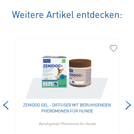
Weitere Artikel entdecken:
308304
309361
VeggieDent
Zenidog
Zen
Gel
S
-
in
Diffuser
die
mit
Merkliste
beruhigen
hinzufügen
Pheromon
für
ZENIDOG GEL - DIFFUSER MIT BERUHIGENDEN
Hunde
PHEROMONEN FÜR HUNDE
in
die
Merkliste
Beruhigende Pheromone für Hunde
hinzufügen