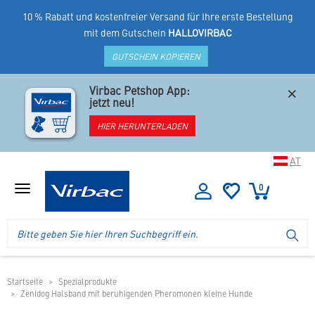
10 % Rabatt und kostenfreier Versand für Ihre erste Bestellung
mit dem Gutschein
HALLOVIRBAC
GUTSCHEIN KOPIEREN
×
Virbac Petshop App:
jetzt neu!
HIER HERUNTERLADEN
AT
0
Menü
anzeigen
Logo
Suche
SU
Virbac
im
-
Header
Ihr
im
Online
mobilen
Startseite
Spezialprodukte
Shop
Zenidog Halsband mit beruhigenden Pheromonen kleine Hunde
Shop
für