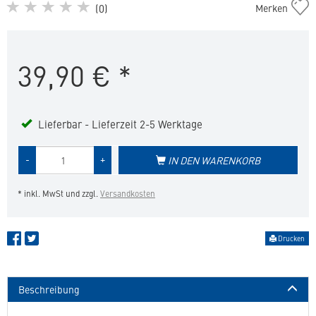
Zenidog
(
0
)
Merken
Halsband
mit
beruhigenden
39,90
€
*
Pheromonen
kleine
Hunde
in
die
Lieferbar - Lieferzeit 2-5 Werktage
Merkliste
hinzufügen
Menge
-
+
IN DEN WARENKORB
des
Produkts
* inkl. MwSt und zzgl.
Versandkosten
Drucken
Beschreibung