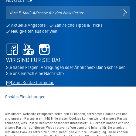
NEWSLETTER
E-
NEWS
Mail-
Adresse
Aktuelle Angebote
Zahlreiche Tipps & Tricks
für
Neuigkeiten aus der Welt
den
Newsletter
Facebook
Youtube
Instagram
-
-
-
öffnet
öffnet
öffnet
WIR SIND FÜR SIE DA!
in
in
in
Sie haben Fragen, Anregungen oder Ähnliches? Dann schreiben
neuem
neuem
neuem
Sie uns einfach eine Nachricht:
Tab
Tab
Tab
Zum Kontaktformular
Cookie-Einstellungen
BESTELLUNG WIDERRUFEN
Um unsere Webseite erfolgreich betreiben zu können, setzen wir Cookies von uns
UNSER SERVICE
und unseren Partnern ein. Mit Hilfe dieser Cookies können wir und unsere Partner
erkennen, was unsere Besucher besonders interessiert. Außerdem können wir und
UNSERE TOP-KATEGORIEN
unsere Partner auf diesem Wege relevante Werbung und Inhalte für Sie anzeigen.
Um diese Cookies setzen zu dürfen, benötigen wir Ihre Einwilligung. Diese können