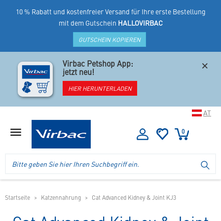
10 % Rabatt und kostenfreier Versand für Ihre erste Bestellung
mit dem Gutschein
HALLOVIRBAC
GUTSCHEIN KOPIEREN
×
Virbac Petshop App:
jetzt neu!
HIER HERUNTERLADEN
AT
0
Menü
anzeigen
Logo
Suche
SU
Virbac
im
-
Header
Ihr
im
Online
mobilen
Startseite
Katzennahrung
Cat Advanced Kidney & Joint KJ3
Shop
Shop
für