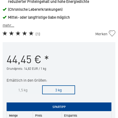
reduzierter Proteingehalt und hohe Energiedichte
(Chronische Lebererkrankungen)
Mittel- oder langfristige Gabe möglich
mehr...
Cat
(
1
)
Merken
Advanced
Kidney
&
44,45
€
*
Joint
KJ3
in
Grundpreis: 14,82 EUR / 1 kg
die
Merkliste
Erhältlich in den Größen:
hinzufügen
1,5 kg
3 kg
SPARTIPP
Menge
Preis
Ersparnis