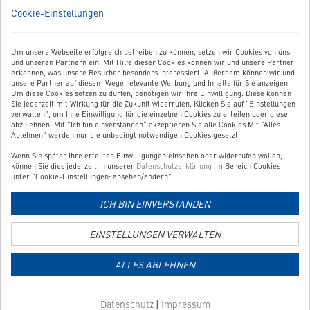
Cookie-Einstellungen
BESTELLUNG WIDERRUFEN
Um unsere Webseite erfolgreich betreiben zu können, setzen wir Cookies von uns
UNSER SERVICE
und unseren Partnern ein. Mit Hilfe dieser Cookies können wir und unsere Partner
erkennen, was unsere Besucher besonders interessiert. Außerdem können wir und
UNSERE TOP-KATEGORIEN
unsere Partner auf diesem Wege relevante Werbung und Inhalte für Sie anzeigen.
Um diese Cookies setzen zu dürfen, benötigen wir Ihre Einwilligung. Diese können
Sie jederzeit mit Wirkung für die Zukunft widerrufen. Klicken Sie auf "Einstellungen
GEPRÜFTE QUALITÄT
verwalten", um Ihre Einwilligung für die einzelnen Cookies zu erteilen oder diese
abzulehnen. Mit "Ich bin einverstanden" akzeptieren Sie alle Cookies.Mit "Alles
Ablehnen" werden nur die unbedingt notwendigen Cookies gesetzt.
Wenn Sie später Ihre erteilten Einwilligungen einsehen oder widerrufen wollen,
Link
können Sie dies jederzeit in unserer
Datenschutzerklärung
im Bereich Cookies
zur
unter "Cookie-Einstellungen: ansehen/ändern".
Zahlungsarten-
ICH BIN EINVERSTANDEN
Informationsseite
Link
zur
EINSTELLUNGEN VERWALTEN
Versandkosten-
Informationsseite
ALLES ABLEHNEN
Copyright © 2026 Shoplösung von
Websale AG
| Alle Preise verstehen sich
inkl. MwSt und zzgl.
Versandkosten
AGB
Widerruf
Impressum
Datenschutz
Barrierefreiheit
Datenschutz
|
Impressum