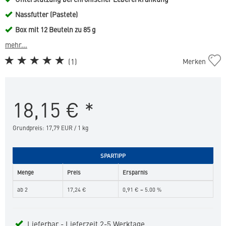
Nassfutter (Pastete)
Box mit 12 Beuteln zu 85 g
mehr...
Cat
(
1
)
Merken
Kidney
&
Joint
18,15
€
*
(Nassfutter)
in
die
Grundpreis: 17,79 EUR / 1 kg
Merkliste
hinzufügen
SPARTIPP
Menge
Preis
Ersparnis
ab 2
17,24 €
0,91 € = 5.00 %
Lieferbar - Lieferzeit 2-5 Werktage