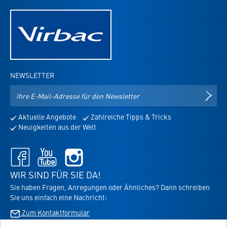
NEWSLETTER
E-
NEWS
Mail-
Adresse
Aktuelle Angebote
Zahlreiche Tipps & Tricks
für
Neuigkeiten aus der Welt
den
Newsletter
Facebook
Youtube
Instagram
-
-
-
öffnet
öffnet
öffnet
WIR SIND FÜR SIE DA!
in
in
in
Sie haben Fragen, Anregungen oder Ähnliches? Dann schreiben
neuem
neuem
neuem
Sie uns einfach eine Nachricht:
Tab
Tab
Tab
Zum Kontaktformular