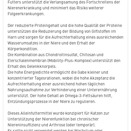
Futters unterstützt die Verlangsamung des Fortschreitens der
Nierenerkrankung und minimiert das Risiko weiterer
Folgeerkrankungen.
Der reduzierte Proteingehalt und die hohe Qualität der Proteine
unterstützen die Reduzierung der Bildung von Giftstoffen im
Harn und sorgen für die Aufrechterhaltung eines ausreichenden
Wasserumsatzes in der Niere und den Erhalt der
Körperkondition.
Die Kombination aus Chondroitinsulfat, Chitosan und
Eierschalenmembran (Mobility-Plus-Komplex) unterstützt den
Erhalt des Gelenkknorpels.
Die hohe Energiedichte ermöglicht die Gabe kleiner und
konzentrierter Tagesrationen, wobei die hohe Akzeptanz die
Aufrechterhaltung einer ausreichend hohen täglichen
Nahrungsaufnahme zur Verhinderung einer Unterernährung
unterstützt. Der hohe Gehalt an Omega-3-Fettsäuren hilft,
Entzündungsprozesse in der Niere zu regulieren.
Dieses Alleinfuttermittel wurde konzipiert für Katzen zur
Unterstützung der Nierenfunktion bei chronischer
Niereninsuffizienz und Arthrose (oder temporär).
Es sollte nicht verwendet werden bei Wachstum oder