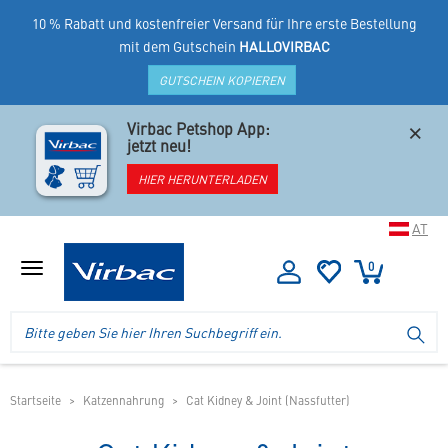
10 % Rabatt und kostenfreier Versand für Ihre erste Bestellung
mit dem Gutschein
HALLOVIRBAC
GUTSCHEIN KOPIEREN
×
Virbac Petshop App:
jetzt neu!
HIER HERUNTERLADEN
AT
0
Menü
anzeigen
Logo
Suche
SU
Virbac
im
-
Header
Ihr
im
Online
mobilen
Startseite
Katzennahrung
Cat Kidney & Joint (Nassfutter)
Shop
Shop
für