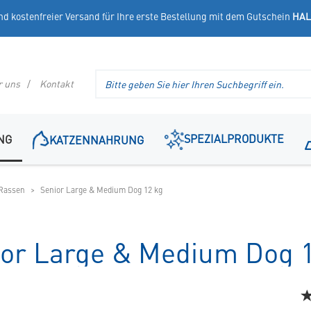
nd kostenfreier Versand für Ihre erste Bestellung mit dem Gutschein
HAL
Suche
r uns
Kontakt
im
Header
SPEZIALPRODUKTE
NG
KATZENNAHRUNG
 Rassen
Senior Large & Medium Dog 12 kg
or Large & Medium Dog 