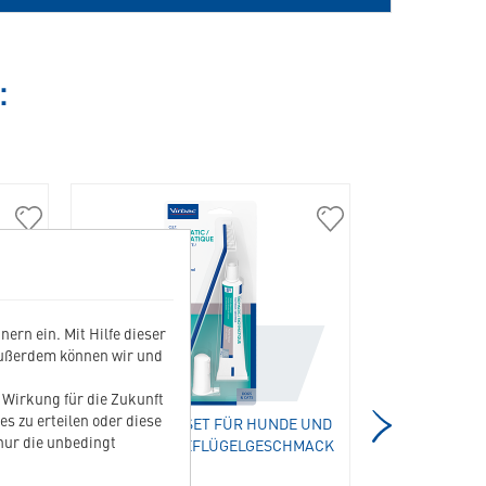
:
307867
303444
VeggieDent
Zahnpflegeset
Fre3sh
für
L
Hunde
in
und
ern ein. Mit Hilfe dieser
die
Katzen
Außerdem können wir und
Merkliste
mit
hinzufügen
Geflügelgeschmack
t Wirkung für die Zukunft
in
es zu erteilen oder diese
ZAHNPFLEGESET FÜR HUNDE UND
FUTTERB
die
 nur die unbedingt
KATZEN MIT GEFLÜGELGESCHMACK
Merkliste
hinzufügen