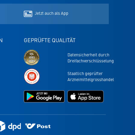
Tab
Tab
Tab
Jetzt auch als App
N
GEPRÜFTE QUALITÄT
Datensicherheit durch
Dreifachverschlüsselung
Staatlich geprüfter
Arzneimittelgrosshandel
Jetzt
Jetzt
bei
im
Google
App
Play
Store
laden
laden
-
-
k
die
die