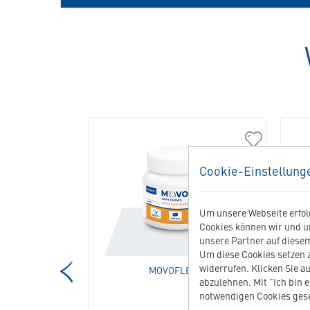
230009
309951
Futterbehälter
Movoflex
Cookie-Einstellung
(16
M
KG)
in
in
die
Um unsere Webseite erfolg
die
Merkliste
Cookies können wir und u
Merkliste
hinzufügen
unsere Partner auf diesem
hinzufügen
Um diese Cookies setzen z
widerrufen. Klicken Sie au
R (16 KG)
MOVOFLEX M
A
abzulehnen. Mit "Ich bin 
notwendigen Cookies gese