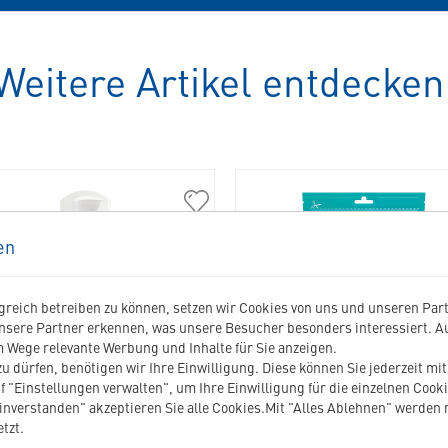
Weitere Artikel entdecken
309222
Allerderm
en
Foam
Cleanser
in
reich betreiben zu können, setzen wir Cookies von uns und unseren Partn
die
nsere Partner erkennen, was unsere Besucher besonders interessiert. 
Merkliste
 Wege relevante Werbung und Inhalte für Sie anzeigen.
hinzufügen
u dürfen, benötigen wir Ihre Einwilligung. Diese können Sie jederzeit mi
f "Einstellungen verwalten", um Ihre Einwilligung für die einzelnen Cooki
LLERDERM FOAM CLEANSER
VEGGIEDENT FRE3SH L
einverstanden" akzeptieren Sie alle Cookies.Mit "Alles Ablehnen" werden
tzt.