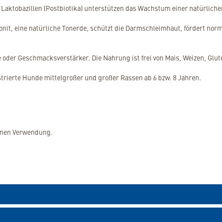
d Laktobazillen (Postbiotika) unterstützen das Wachstum einer natürlic
it, eine natürliche Tonerde, schützt die Darmschleimhaut, fördert nor
e oder Geschmacksverstärker. Die Nahrung ist frei von Mais, Weizen, Glut
kastrierte Hunde mittelgroßer und großer Rassen ab 6 bzw. 8 Jahren.
genen Verwendung.