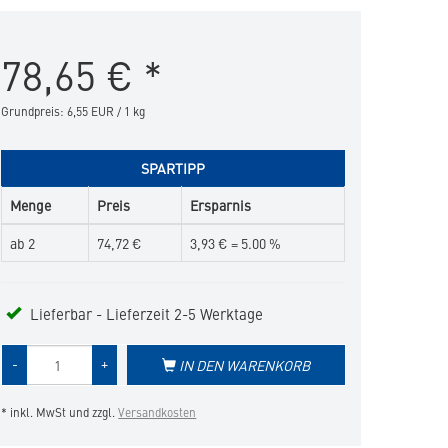
&
Medium
78,65
€
*
Dog
12
kg
Grundpreis: 6,55 EUR / 1 kg
in
die
Merkliste
SPARTIPP
hinzufügen
Menge
Preis
Ersparnis
ab 2
74,72 €
3,93 € = 5.00 %
Lieferbar - Lieferzeit 2-5 Werktage
Menge
-
+
IN DEN WARENKORB
des
Produkts
* inkl. MwSt und zzgl.
Versandkosten