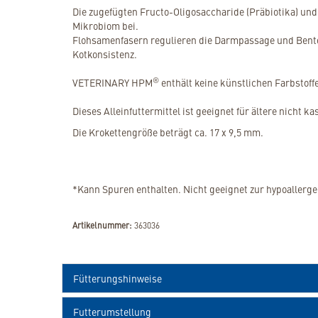
Die zugefügten Fructo-Oligosaccharide (Präbiotika) un
Mikrobiom bei.
Flohsamenfasern regulieren die Darmpassage und Benton
Kotkonsistenz.
®
VETERINARY HPM
enthält keine künstlichen Farbstoff
Dieses Alleinfuttermittel ist geeignet für ältere nicht 
Die Krokettengröße beträgt ca. 17 x 9,5 mm.
*Kann Spuren enthalten. Nicht geeignet zur hypoaller
Artikelnummer:
363036
Fütterungshinweise
Futterumstellung