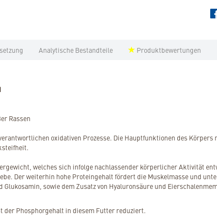
setzung
Analytische Bestandteile
Produktbewertungen
N
oßer Rassen
g verantwortlichen oxidativen Prozesse. Die Hauptfunktionen des Körper
steifheit.
ergewicht, welches sich infolge nachlassender körperlicher Aktivität ent
webe. Der weiterhin hohe Proteingehalt fördert die Muskelmasse und unter
nd Glukosamin, sowie dem Zusatz von Hyaluronsäure und Eierschalenmemb
t der Phosphorgehalt in diesem Futter reduziert.