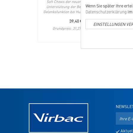
Soft Chews der neuen Generation zur
Wenn Sie später Ihre erte
Unterstützung der Beweglichkeit und
Datenschutzerklärung
im 
Gelenksfunktion bei Hunden von 15-35 kg
39,40
€
EINSTELLUNGEN VE
Grundpreis: 31,27 EUR / 100 g
NEWSLE
E-
Mail-
Adresse
Aktuel
für