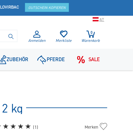
LOVIRBAC
GUTSCHEIN KOPIEREN
AT
0
SUCHE STARTEN
Anmelden
Merkliste
Warenkorb
ZUBEHÖR
PFERDE
SALE
12 kg
Senior
(
1
)
Merken
Large