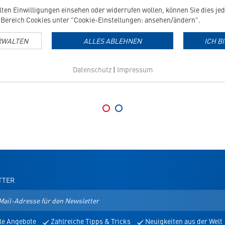
Reinigungsschaum
Vegetarische Kaustreifen für Hunde ü
ilten Einwilligungen einsehen oder widerrufen wollen, können Sie dies jed
kg Körpergewicht
Bereich Cookies unter "Cookie-Einstellungen: ansehen/ändern".
ab
17,20
€
18,30
€
RWALTEN
ALLES ABLEHNEN
ICH B
Grundpreis: 17,20 EUR / 100 ml
Grundpreis: 3,73 EUR / 100 g
Datenschutz
|
Impressum
TTER
le Angebote
Zahlreiche Tipps & Tricks
Neuigkeiten aus der Welt