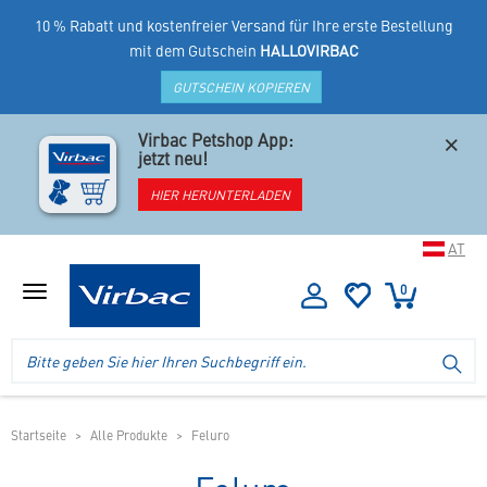
10 % Rabatt und kostenfreier Versand für Ihre erste Bestellung
mit dem Gutschein
HALLOVIRBAC
GUTSCHEIN KOPIEREN
×
Virbac Petshop App:
jetzt neu!
HIER HERUNTERLADEN
AT
0
Menü
anzeigen
Logo
Suche
SU
Virbac
im
-
Header
Ihr
im
Online
mobilen
Startseite
Alle Produkte
Feluro
Shop
Shop
für