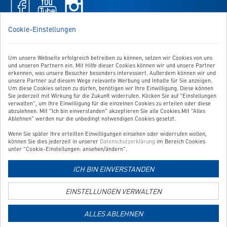
Facebook
Youtube
Instagram
-
-
-
öffnet
öffnet
öffnet
WIR SIND FÜR SIE DA!
Cookie-Einstellungen
in
in
in
Sie haben Fragen, Anregungen oder Ähnliches? Dann schreiben
neuem
neuem
neuem
Sie uns einfach eine Nachricht:
Tab
Tab
Tab
Um unsere Webseite erfolgreich betreiben zu können, setzen wir Cookies von uns
Zum Kontaktformular
und unseren Partnern ein. Mit Hilfe dieser Cookies können wir und unsere Partner
erkennen, was unsere Besucher besonders interessiert. Außerdem können wir und
unsere Partner auf diesem Wege relevante Werbung und Inhalte für Sie anzeigen.
BESTELLUNG WIDERRUFEN
Um diese Cookies setzen zu dürfen, benötigen wir Ihre Einwilligung. Diese können
Sie jederzeit mit Wirkung für die Zukunft widerrufen. Klicken Sie auf "Einstellungen
verwalten", um Ihre Einwilligung für die einzelnen Cookies zu erteilen oder diese
abzulehnen. Mit "Ich bin einverstanden" akzeptieren Sie alle Cookies.Mit "Alles
UNSER SERVICE
Ablehnen" werden nur die unbedingt notwendigen Cookies gesetzt.
Wenn Sie später Ihre erteilten Einwilligungen einsehen oder widerrufen wollen,
UNSERE TOP-KATEGORIEN
können Sie dies jederzeit in unserer
Datenschutzerklärung
im Bereich Cookies
unter "Cookie-Einstellungen: ansehen/ändern".
GEPRÜFTE QUALITÄT
ICH BIN EINVERSTANDEN
EINSTELLUNGEN VERWALTEN
Link
zur
ALLES ABLEHNEN
Zahlungsarten-
Informationsseite