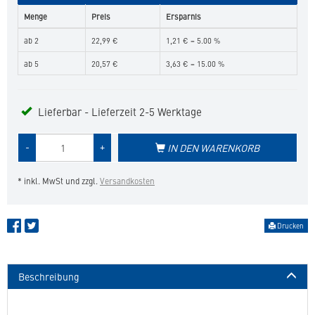
Menge
Preis
Ersparnis
ab 2
22,99 €
1,21 € = 5.00 %
ab 5
20,57 €
3,63 € = 15.00 %
Lieferbar - Lieferzeit 2-5 Werktage
Menge
-
+
IN DEN WARENKORB
des
Produkts
* inkl. MwSt und zzgl.
Versandkosten
Drucken
Beschreibung