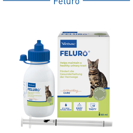
Feluro
spezielles
Tierfutter