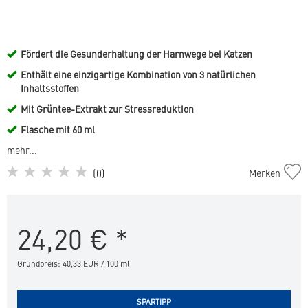
Fördert die Gesunderhaltung der Harnwege bei Katzen
Enthält eine einzigartige Kombination von 3 natürlichen
Inhaltsstoffen
Mit Grüntee-Extrakt zur Stressreduktion
Flasche mit 60 ml
mehr...
Feluro
(
0
)
Merken
in
die
Merkliste
24,20
€
*
hinzufügen
Grundpreis: 40,33 EUR / 100 ml
SPARTIPP