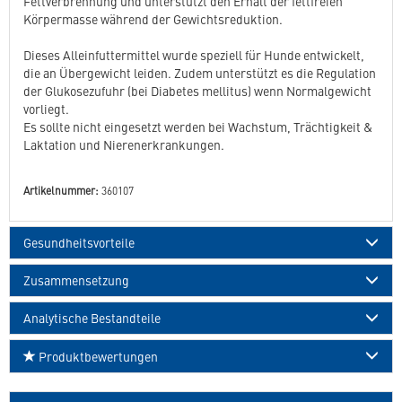
Fettverbrennung und unterstützt den Erhalt der fettfreien
Körpermasse während der Gewichtsreduktion.
Dieses Alleinfuttermittel wurde speziell für Hunde entwickelt,
die an Übergewicht leiden. Zudem unterstützt es die Regulation
der Glukosezufuhr (bei Diabetes mellitus) wenn Normalgewicht
vorliegt.
Es sollte nicht eingesetzt werden bei Wachstum, Trächtigkeit &
Laktation und Nierenerkrankungen.
Artikelnummer:
360107
Gesundheitsvorteile
Zusammensetzung
Analytische Bestandteile
Produktbewertungen