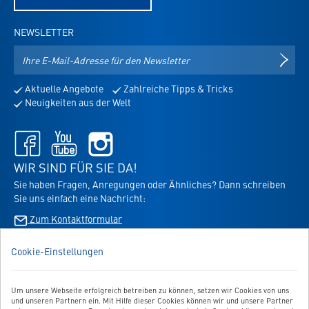
NEWSLETTER
E-
NEWS
Mail-
Adresse
Aktuelle Angebote
Zahlreiche Tipps & Tricks
für
Neuigkeiten aus der Welt
den
Newsletter
Facebook
Youtube
Instagram
-
-
-
öffnet
öffnet
öffnet
WIR SIND FÜR SIE DA!
in
in
in
Sie haben Fragen, Anregungen oder Ähnliches? Dann schreiben
neuem
neuem
neuem
Sie uns einfach eine Nachricht:
Tab
Tab
Tab
Zum Kontaktformular
Cookie-Einstellungen
BESTELLUNG WIDERRUFEN
Um unsere Webseite erfolgreich betreiben zu können, setzen wir Cookies von uns
UNSER SERVICE
und unseren Partnern ein. Mit Hilfe dieser Cookies können wir und unsere Partner