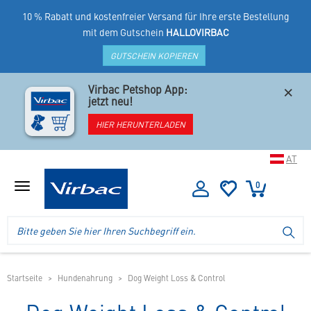
10 % Rabatt und kostenfreier Versand für Ihre erste Bestellung
mit dem Gutschein
HALLOVIRBAC
GUTSCHEIN KOPIEREN
×
Virbac Petshop App:
jetzt neu!
HIER HERUNTERLADEN
AT
0
Menü
anzeigen
Logo
Suche
SU
Virbac
im
-
Header
Ihr
im
Online
mobilen
Startseite
Hundenahrung
Dog Weight Loss & Control
Shop
Shop
für