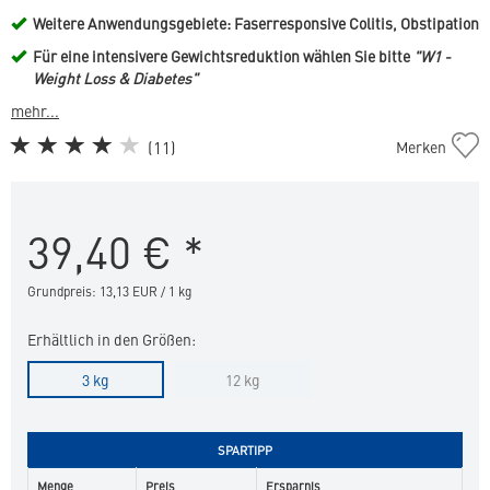
Weitere Anwendungsgebiete: Faserresponsive Colitis, Obstipation
Für eine intensivere Gewichtsreduktion wählen Sie bitte
"W1 -
Weight Loss & Diabetes"
mehr...
Dog
(
11
)
Merken
Weight
Loss
&
39,40
€
*
Control
in
die
Grundpreis: 13,13 EUR / 1 kg
Merkliste
hinzufügen
Erhältlich in den Größen:
3 kg
12 kg
SPARTIPP
Menge
Preis
Ersparnis