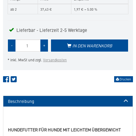
ab 2
37,43 €
1,97 € = 5.00 %
Lieferbar - Lieferzeit 2-5 Werktage
Menge
-
+
IN DEN WARENKORB
des
Produkts
* inkl. MwSt und zzgl.
Versandkosten
Drucken
Beschreibung
HUNDEFUTTER FÜR HUNDE MIT LEICHTEM ÜBERGEWICHT