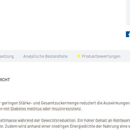
setzung
Analytische Bestandteile
Produktbewertungen
WICHT
er geringen Stärke- und Gesamtzuckermenge reduziert die Auswirkungen d
n mit Diabetes mellitus oder Insulinresistenz.
 Fettmasse während der Gewichtsreduktion. Ein hoher Gehalt an Rohfase
tze. Zudem wird anhand einer niedrigen Energiedichte der Nahrung eine s