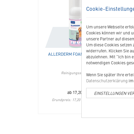
309222
Allerderm
Cookie-Einstellung
Foam
Cleanser
in
Um unsere Webseite erfolg
die
Cookies können wir und u
Merkliste
unsere Partner auf diesem
hinzufügen
Um diese Cookies setzen z
widerrufen. Klicken Sie au
ALLERDERM FOAM CLEANSER
abzulehnen. Mit "Ich bin 
notwendigen Cookies gese
Reinigungsschaum
Wenn Sie später Ihre erte
Datenschutzerklärung
im 
ab
17,20
€
EINSTELLUNGEN VE
Grundpreis: 17,20 EUR / 100 ml