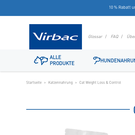
10 % Rabatt u
Glossar
FAQ
Übe
Logo
ALLE
Virbac
HUNDENAHRU
PRODUKTE
-
Ihr
Online
Shop
Startseite
Katzennahrung
Cat Weight Loss & Control
für
spezielles
Tierfutter