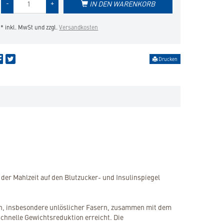
-
+
IN DEN WARENKORB
des
Produkts
* inkl. MwSt und zzgl.
Versandkosten
Drucken
er Mahlzeit auf den Blutzucker- und Insulinspiegel
rn, insbesondere unlöslicher Fasern, zusammen mit dem
chnelle Gewichtsreduktion erreicht. Die