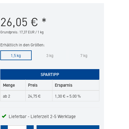
Loss
&
26,05
€
*
Control
in
die
Grundpreis: 17,37 EUR / 1 kg
Merkliste
hinzufügen
Erhältlich in den Größen:
1,5 kg
3 kg
7 kg
SPARTIPP
Menge
Preis
Ersparnis
ab 2
24,75 €
1,30 € = 5.00 %
Lieferbar - Lieferzeit 2-5 Werktage
Menge