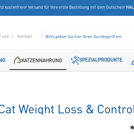
nd kostenfreier Versand für Ihre erste Bestellung mit dem Gutschein
HAL
Suche
r uns
Kontakt
im
Header
SPEZIALPRODUKTE
NG
KATZENNAHRUNG
Cat Weight Loss & Contro