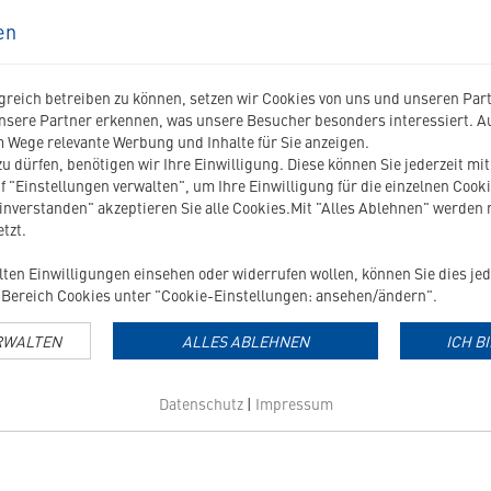
230008
Futterbehälter
en
(3
KG)
in
reich betreiben zu können, setzen wir Cookies von uns und unseren Partn
die
nsere Partner erkennen, was unsere Besucher besonders interessiert. 
Merkliste
 Wege relevante Werbung und Inhalte für Sie anzeigen.
hinzufügen
u dürfen, benötigen wir Ihre Einwilligung. Diese können Sie jederzeit mi
f "Einstellungen verwalten", um Ihre Einwilligung für die einzelnen Cooki
FUTTERBEHÄLTER (3 KG)
MESSBECHER SPEZIALNAHRU
einverstanden" akzeptieren Sie alle Cookies.Mit "Alles Ablehnen" werden
KATZE
tzt.
ilten Einwilligungen einsehen oder widerrufen wollen, können Sie dies jed
Bereich Cookies unter "Cookie-Einstellungen: ansehen/ändern".
3,99
€
0,59
€
RWALTEN
ALLES ABLEHNEN
ICH B
Datenschutz
|
Impressum