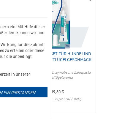
230025
303444
Messbecher
Zahnpflegeset
Spezialnahrung
für
-
Hunde
Katze
und
ern ein. Mit Hilfe dieser
in
Katzen
Außerdem können wir und
die
mit
Merkliste
Geflügelgeschmack
t Wirkung für die Zukunft
hinzufügen
in
es zu erteilen oder diese
NG -
ZAHNPFLEGESET FÜR HUNDE UND
die
 nur die unbedingt
KATZEN MIT GEFLÜGELGESCHMACK
Merkliste
hinzufügen
Zahnbürste und Enzymatische Zahnpasta
erzeit in unserer
mit Geflügelaroma
19,30
€
IN EINVERSTANDEN
Grundpreis: 27,57 EUR / 100 g