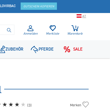
LOVIRBAC
GUTSCHEIN KOPIEREN
AT
0
SUCHE STARTEN
Anmelden
Merkliste
Warenkorb
ZUBEHÖR
PFERDE
SALE
l
Cat
(
3
)
Merken
Weight