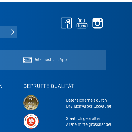
Facebook
Youtube
Instagram
-
-
-
öffnet
öffnet
öffnet
NEWSLETTER ANMELDEN
in
in
in
neuem
neuem
neuem
Tab
Tab
Tab
Jetzt auch als App
N
GEPRÜFTE QUALITÄT
Datensicherheit durch
Dreifachverschlüsselung
Staatlich geprüfter
Arzneimittelgrosshandel