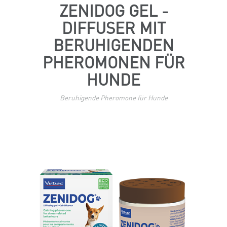
ZENIDOG GEL -
Z
DIFFUSER MIT
M
e
BERUHIGENDEN
PHEROMONEN FÜR
M
HUNDE
Beruhigende Pheromone für Hunde