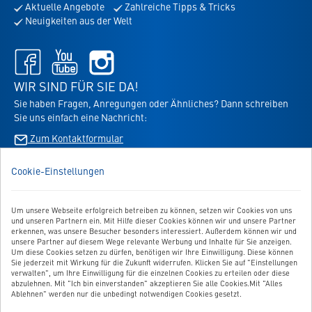
Aktuelle Angebote
Zahlreiche Tipps & Tricks
für
Neuigkeiten aus der Welt
den
Newsletter
Facebook
Youtube
Instagram
-
-
-
öffnet
öffnet
öffnet
WIR SIND FÜR SIE DA!
in
in
in
Sie haben Fragen, Anregungen oder Ähnliches? Dann schreiben
neuem
neuem
neuem
Sie uns einfach eine Nachricht:
Tab
Tab
Tab
Zum Kontaktformular
Cookie-Einstellungen
BESTELLUNG WIDERRUFEN
Um unsere Webseite erfolgreich betreiben zu können, setzen wir Cookies von uns
UNSER SERVICE
und unseren Partnern ein. Mit Hilfe dieser Cookies können wir und unsere Partner
erkennen, was unsere Besucher besonders interessiert. Außerdem können wir und
UNSERE TOP-KATEGORIEN
unsere Partner auf diesem Wege relevante Werbung und Inhalte für Sie anzeigen.
Um diese Cookies setzen zu dürfen, benötigen wir Ihre Einwilligung. Diese können
Sie jederzeit mit Wirkung für die Zukunft widerrufen. Klicken Sie auf "Einstellungen
GEPRÜFTE QUALITÄT
verwalten", um Ihre Einwilligung für die einzelnen Cookies zu erteilen oder diese
abzulehnen. Mit "Ich bin einverstanden" akzeptieren Sie alle Cookies.Mit "Alles
Ablehnen" werden nur die unbedingt notwendigen Cookies gesetzt.