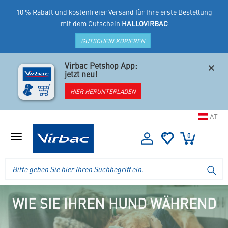
10 % Rabatt und kostenfreier Versand für Ihre erste Bestellung
mit dem Gutschein
HALLOVIRBAC
GUTSCHEIN KOPIEREN
×
Virbac Petshop App:
jetzt neu!
HIER HERUNTERLADEN
AT
0
Menü
anzeigen
Logo
Suche
SU
Virbac
im
-
Header
Ihr
im
Online
WIE SIE IHREN HUND WÄHREND
mobilen
Shop
Shop
für