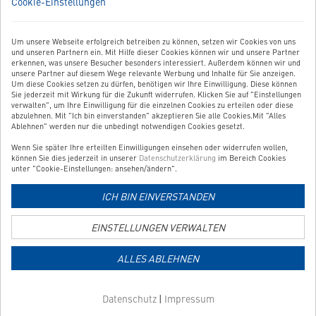
Cookie-Einstellungen
in
in
in
Sie haben Fragen, Anregungen oder Ähnliches? Dann schreiben
neuem
neuem
neuem
Sie uns einfach eine Nachricht:
Tab
Tab
Tab
Um unsere Webseite erfolgreich betreiben zu können, setzen wir Cookies von uns
Zum Kontaktformular
und unseren Partnern ein. Mit Hilfe dieser Cookies können wir und unsere Partner
erkennen, was unsere Besucher besonders interessiert. Außerdem können wir und
unsere Partner auf diesem Wege relevante Werbung und Inhalte für Sie anzeigen.
BESTELLUNG WIDERRUFEN
Um diese Cookies setzen zu dürfen, benötigen wir Ihre Einwilligung. Diese können
Sie jederzeit mit Wirkung für die Zukunft widerrufen. Klicken Sie auf "Einstellungen
verwalten", um Ihre Einwilligung für die einzelnen Cookies zu erteilen oder diese
abzulehnen. Mit "Ich bin einverstanden" akzeptieren Sie alle Cookies.Mit "Alles
UNSER SERVICE
Ablehnen" werden nur die unbedingt notwendigen Cookies gesetzt.
Wenn Sie später Ihre erteilten Einwilligungen einsehen oder widerrufen wollen,
UNSERE TOP-KATEGORIEN
können Sie dies jederzeit in unserer
Datenschutzerklärung
im Bereich Cookies
unter "Cookie-Einstellungen: ansehen/ändern".
GEPRÜFTE QUALITÄT
ICH BIN EINVERSTANDEN
EINSTELLUNGEN VERWALTEN
Link
zur
ALLES ABLEHNEN
Zahlungsarten-
Informationsseite
Link
Datenschutz
|
Impressum
zur