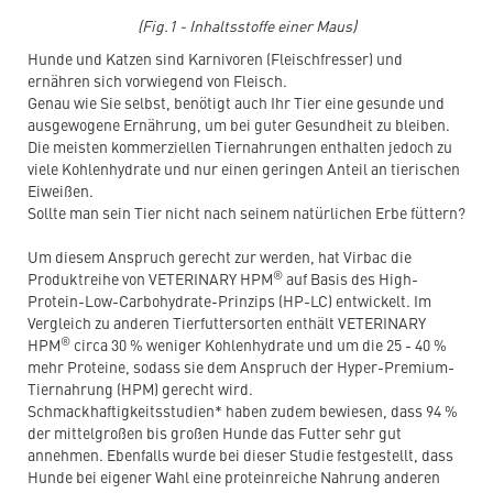
(Fig.1 - Inhaltsstoffe einer Maus)
Hunde und Katzen sind Karnivoren (Fleischfresser) und
ernähren sich vorwiegend von Fleisch.
Genau wie Sie selbst, benötigt auch Ihr Tier eine gesunde und
ausgewogene Ernährung, um bei guter Gesundheit zu bleiben.
Die meisten kommerziellen Tiernahrungen enthalten jedoch zu
viele Kohlenhydrate und nur einen geringen Anteil an tierischen
Eiweißen.
Sollte man sein Tier nicht nach seinem natürlichen Erbe füttern?
Um diesem Anspruch gerecht zur werden, hat Virbac die
®
Produktreihe von VETERINARY HPM
auf Basis des High-
Protein-Low-Carbohydrate-Prinzips (HP-LC) entwickelt. Im
Vergleich zu anderen Tierfuttersorten enthält VETERINARY
®
HPM
circa 30 % weniger Kohlenhydrate und um die 25 - 40 %
mehr Proteine, sodass sie dem Anspruch der Hyper-Premium-
Tiernahrung (HPM) gerecht wird.
Schmackhaftigkeitsstudien* haben zudem bewiesen, dass 94 %
der mittelgroßen bis großen Hunde das Futter sehr gut
annehmen. Ebenfalls wurde bei dieser Studie festgestellt, dass
Hunde bei eigener Wahl eine proteinreiche Nahrung anderen