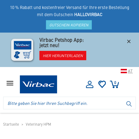
10 % Rabatt und kostenfreier Versand für Ihre erste Bestellung
mit dem Gutschein
HALLOVIRBAC
GUTSCHEIN KOPIEREN
×
Virbac Petshop App:
jetzt neu!
HIER HERUNTERLADEN
AT
0
Menü
anzeigen
Logo
Suche
SU
Virbac
im
-
Header
Ihr
im
Online
mobilen
Startseite
Veterinary HPM
Shop
Shop
für