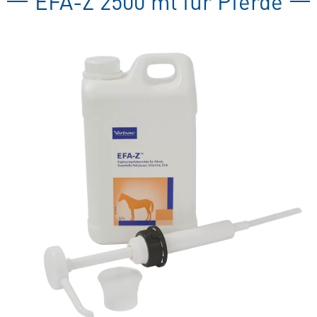
EFA-Z 2500 ml für Pferde
spezielles
Tierfutter