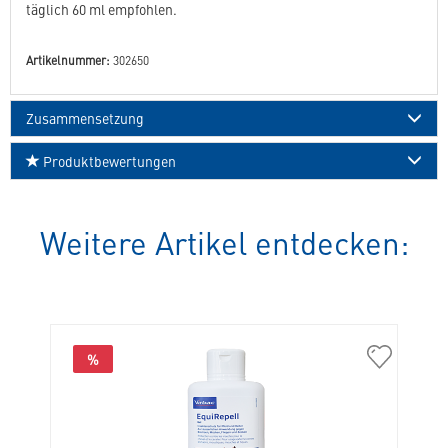
täglich 60 ml empfohlen.
Artikelnummer:
302650
Zusammensetzung
Produktbewertungen
Weitere Artikel entdecken:
%
304254
304257
Equimyl
EquiRepell
Emulsion
Gel
250
500
ml
ml