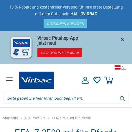
10 % Rabatt und kostenfreier Versand für Ihre erste Bestellung
mit dem Gutschein
HALLOVIRBAC
GUTSCHEIN KOPIEREN
×
Virbac Petshop App:
jetzt neu!
HIER HERUNTERLADEN
AT
0
Menü
anzeigen
Logo
Suche
SU
Virbac
im
-
Header
Ihr
im
Online
mobilen
Startseite
Alle Produkte
EFA-Z 2500 ml für Pferde
Shop
Shop
für