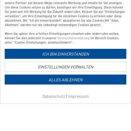
unsere Partner auf diesem Wege relevante Werbung und Inhalte für Sie anzeigen.
BESTELLUNG WIDERRUFEN
Um diese Cookies setzen zu dürfen, benötigen wir Ihre Einwilligung. Diese können
Sie jederzeit mit Wirkung für die Zukunft widerrufen. Klicken Sie auf "Einstellungen
verwalten", um Ihre Einwilligung für die einzelnen Cookies zu erteilen oder diese
abzulehnen. Mit "Ich bin einverstanden" akzeptieren Sie alle Cookies.Mit "Alles
UNSER SERVICE
Ablehnen" werden nur die unbedingt notwendigen Cookies gesetzt.
Wenn Sie später Ihre erteilten Einwilligungen einsehen oder widerrufen wollen,
UNSERE TOP-KATEGORIEN
können Sie dies jederzeit in unserer
Datenschutzerklärung
im Bereich Cookies
unter "Cookie-Einstellungen: ansehen/ändern".
GEPRÜFTE QUALITÄT
ICH BIN EINVERSTANDEN
EINSTELLUNGEN VERWALTEN
Link
zur
ALLES ABLEHNEN
Zahlungsarten-
Informationsseite
Link
Datenschutz
|
Impressum
zur
Versandkosten-
Informationsseite
Copyright © 2026 Shoplösung von
Websale AG
| Alle Preise verstehen sich
inkl. MwSt und zzgl.
Versandkosten
AGB
Widerruf
Impressum
Datenschutz
Barrierefreiheit