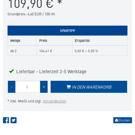
109,90
€
*
Pferde
in
Grundpreis: 4,40 EUR / 100 ml
die
Merkliste
hinzufügen
SPARTIPP
Menge
Preis
Ersparnis
ab 2
104,41 €
5,50 € = 5.00 %
Lieferbar - Lieferzeit 2-5 Werktage
Menge
-
+
IN DEN WARENKORB
des
Produkts
* inkl. MwSt und zzgl.
Versandkosten
Drucken