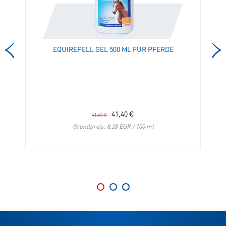
für
für
Pferde
Pferde
in
in
die
die
EQUIREPELL GEL 500 ML FÜR PFERDE
Merkliste
Merkliste
hinzufügen
hinzufügen
41,40
€
41,40
€
Grundpreis: 8,28 EUR / 100 ml