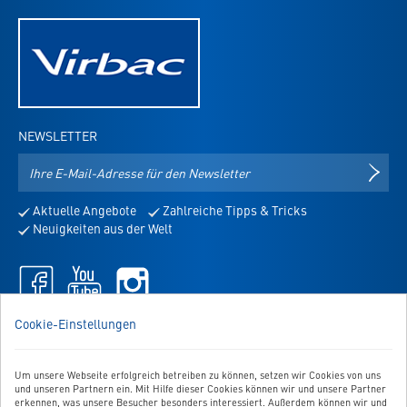
NEWSLETTER
E-
NEWS
Mail-
Adresse
Aktuelle Angebote
Zahlreiche Tipps & Tricks
für
Neuigkeiten aus der Welt
den
Newsletter
Facebook
Youtube
Instagram
-
-
-
öffnet
öffnet
öffnet
WIR SIND FÜR SIE DA!
Cookie-Einstellungen
in
in
in
Sie haben Fragen, Anregungen oder Ähnliches? Dann schreiben
neuem
neuem
neuem
Sie uns einfach eine Nachricht:
Tab
Tab
Tab
Um unsere Webseite erfolgreich betreiben zu können, setzen wir Cookies von uns
Zum Kontaktformular
und unseren Partnern ein. Mit Hilfe dieser Cookies können wir und unsere Partner
erkennen, was unsere Besucher besonders interessiert. Außerdem können wir und