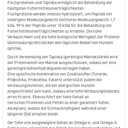
Fischproteinen und Tapioka ermöglicht die Behandlung der
häufigsten Futtermittelunverträglichkeiten.
Fischproteine werden intensiv hydrolysiert, um Peptide mit
niedrigem Molekulargewicht (mittleres Molekulargewicht 1,7
kDa, 99 % der Peptide unter 10 kDa) für die Behandlung von
Futtermittelunverträglichkeiten zu erhalten. Die hohe
Verdaulichkeit und die hohe biologische Wertigkeit der Proteine
(Aminosäureprofil) decken den täglichen Bedarf von Hunden
optimal.
Durch Verwendung von Tapioka (gereinigte Maniokstärke) wird
der Proteinanteil von Maniok ausgeschlossen, sodass wir eine
gereinigte Kohlenhydratquelle vorliegen haben.
Eine spezifische Kombination von Zusatzstoffen (Tonerde,
Präbiotika, Probiotika, Fasern) unterstützt zudem die
Verdauungsfunktion, die bei allergischen Hunden
eingeschränkt sein kann, sodass eine hohe Verdauungstoleranz
erreicht wird. Ebenso führt der hohe Gehalt an
tierischen Proteinen und Fetten zu einer garantiert hohen
Akzeptanz, sodass die Schmackhaftigkeit während einer
längeren Diät erhalten bleibt.
Der hohe und ausgewogene Gehalt an Omega-6- und Omega-3-
Fettsäuren unterstützt den Erhalt der Hautbarrierefunktion und