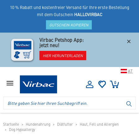
10 % Rabatt und kostenfreier Versand für Ihre erste Bestellung
mit dem Gutschein
HALLOVIRBAC
GUTSCHEIN KOPIEREN
×
Virbac Petshop App:
jetzt neu!
HIER HERUNTERLADEN
AT
0
Menü
anzeigen
Logo
Suche
SU
Virbac
im
-
Header
Ihr
im
Online
mobilen
Startseite
Hundenahrung
Diätfutter
Haut, Fell und Allergien
Shop
Dog Hypoallergy
Shop
für