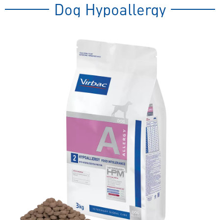
spezielles
Dog Hypoallergy
Tierfutter