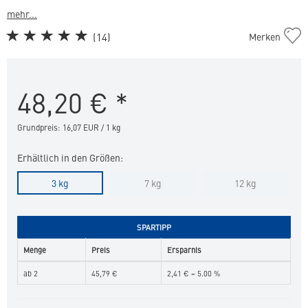
mehr...
Dog
(
14
)
Merken
Hypoallergy
in
die
48,20
€
*
Merkliste
hinzufügen
Grundpreis: 16,07 EUR / 1 kg
Erhältlich in den Größen:
3 kg
7 kg
12 kg
SPARTIPP
Menge
Preis
Ersparnis
ab 2
45,79 €
2,41 € = 5.00 %