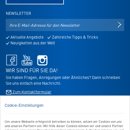
NEWSLETTER
E-
NEWS
Mail-
Adresse
Aktuelle Angebote
Zahlreiche Tipps & Tricks
für
Neuigkeiten aus der Welt
den
Newsletter
Facebook
Youtube
Instagram
-
-
-
öffnet
öffnet
öffnet
WIR SIND FÜR SIE DA!
in
in
in
Sie haben Fragen, Anregungen oder Ähnliches? Dann schreiben
neuem
neuem
neuem
Sie uns einfach eine Nachricht:
Tab
Tab
Tab
Zum Kontaktformular
Cookie-Einstellungen
BESTELLUNG WIDERRUFEN
Um unsere Webseite erfolgreich betreiben zu können, setzen wir Cookies von uns
UNSER SERVICE
und unseren Partnern ein. Mit Hilfe dieser Cookies können wir und unsere Partner