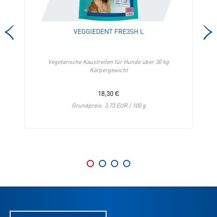
hinzufügen
Merkliste
hinzufügen
VEGGIEDENT FRE3SH L
n
Vegetarische Kaustreifen für Hunde über 30 kg
Körpergewicht
18,30
€
Grundpreis: 3,73 EUR / 100 g