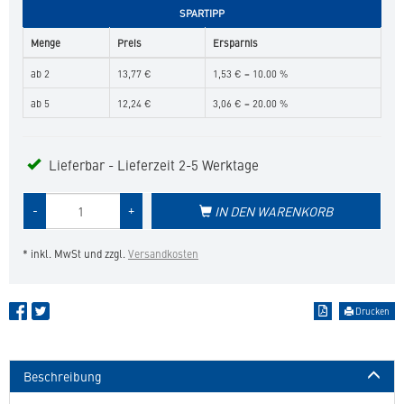
SPARTIPP
Menge
Preis
Ersparnis
ab 2
13,77 €
1,53 € = 10.00 %
ab 5
12,24 €
3,06 € = 20.00 %
Lieferbar - Lieferzeit 2-5 Werktage
Menge
-
+
IN DEN WARENKORB
des
Produkts
* inkl. MwSt und zzgl.
Versandkosten
Drucken
Beschreibung