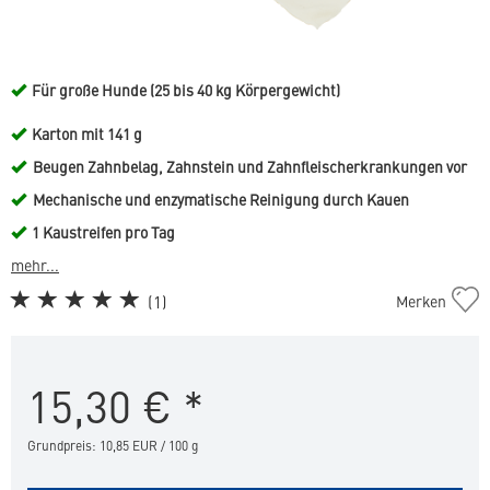
Für große Hunde (25 bis 40 kg Körpergewicht)
Karton mit 141 g
Beugen Zahnbelag, Zahnstein und Zahnfleischerkrankungen vor
Mechanische und enzymatische Reinigung durch Kauen
1 Kaustreifen pro Tag
mehr...
C.E.T.
(
1
)
Merken
Kaustreifen
für
große
15,30
€
*
Hunde
in
die
Grundpreis: 10,85 EUR / 100 g
Merkliste
hinzufügen