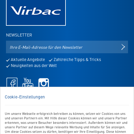
NEWSLETTER
E-
NEWS
Mail-
Adresse
Aktuelle Angebote
Zahlreiche Tipps & Tricks
für
Neuigkeiten aus der Welt
den
Newsletter
Facebook
Youtube
Instagram
-
-
-
öffnet
öffnet
öffnet
WIR SIND FÜR SIE DA!
Cookie-Einstellungen
in
in
in
Sie haben Fragen, Anregungen oder Ähnliches? Dann schreiben
neuem
neuem
neuem
Sie uns einfach eine Nachricht:
Tab
Tab
Tab
Um unsere Webseite erfolgreich betreiben zu können, setzen wir Cookies von uns
Zum Kontaktformular
und unseren Partnern ein. Mit Hilfe dieser Cookies können wir und unsere Partner
erkennen, was unsere Besucher besonders interessiert. Außerdem können wir und
unsere Partner auf diesem Wege relevante Werbung und Inhalte für Sie anzeigen.
BESTELLUNG WIDERRUFEN
Um diese Cookies setzen zu dürfen, benötigen wir Ihre Einwilligung. Diese können