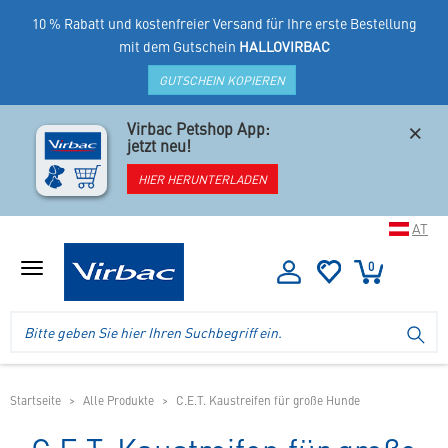
10 % Rabatt und kostenfreier Versand für Ihre erste Bestellung
mit dem Gutschein
HALLOVIRBAC
GUTSCHEIN KOPIEREN
×
Virbac Petshop App:
jetzt neu!
HIER HERUNTERLADEN
AT
0
Menü
anzeigen
Logo
Suche
SU
Virbac
im
-
Header
Ihr
im
Online
mobilen
Startseite
Alle Produkte
C.E.T. Kaustreifen für große Hunde
Shop
Shop
für