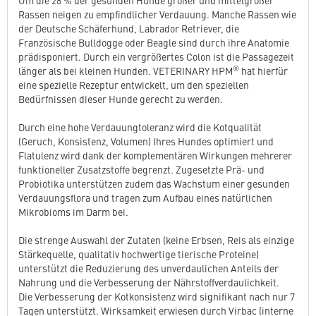
Um die 28 % der gesunden Hunde großer und mittelgroßer
Rassen neigen zu empfindlicher Verdauung. Manche Rassen wie
der Deutsche Schäferhund, Labrador Retriever, die
Französische Bulldogge oder Beagle sind durch ihre Anatomie
prädisponiert. Durch ein vergrößertes Colon ist die Passagezeit
®
länger als bei kleinen Hunden. VETERINARY HPM
hat hierfür
eine spezielle Rezeptur entwickelt, um den speziellen
Bedürfnissen dieser Hunde gerecht zu werden.
Durch eine hohe Verdauungtoleranz wird die Kotqualität
(Geruch, Konsistenz, Volumen) Ihres Hundes optimiert und
Flatulenz wird dank der komplementären Wirkungen mehrerer
funktioneller Zusatzstoffe begrenzt. Zugesetzte Prä- und
Probiotika unterstützen zudem das Wachstum einer gesunden
Verdauungsflora und tragen zum Aufbau eines natürlichen
Mikrobioms im Darm bei.
Die strenge Auswahl der Zutaten (keine Erbsen, Reis als einzige
Stärkequelle, qualitativ hochwertige tierische Proteine)
unterstützt die Reduzierung des unverdaulichen Anteils der
Nahrung und die Verbesserung der Nährstoffverdaulichkeit.
Die Verbesserung der Kotkonsistenz wird signifikant nach nur 7
Tagen unterstützt. Wirksamkeit erwiesen durch Virbac (interne