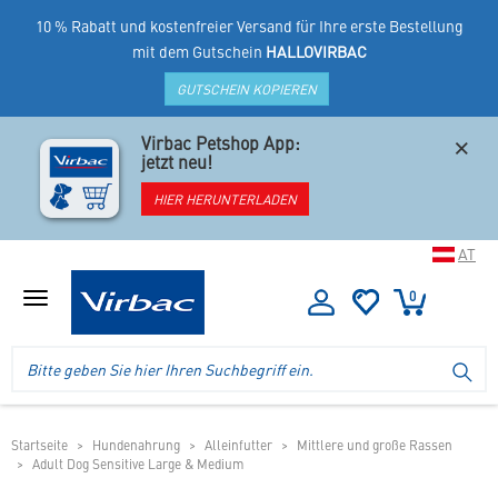
10 % Rabatt und kostenfreier Versand für Ihre erste Bestellung
mit dem Gutschein
HALLOVIRBAC
GUTSCHEIN KOPIEREN
×
Virbac Petshop App:
jetzt neu!
HIER HERUNTERLADEN
AT
0
Menü
anzeigen
Logo
Suche
SU
Virbac
im
-
Header
Ihr
im
Online
mobilen
Startseite
Hundenahrung
Alleinfutter
Mittlere und große Rassen
Shop
Adult Dog Sensitive Large & Medium
Shop
für