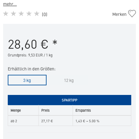
mehr...
Adult
(
0
)
Merken
Dog
Sensitive
Large
28,60
€
*
&
Medium
in
Grundpreis: 9,53 EUR / 1 kg
die
Merkliste
Erhältlich in den Größen:
hinzufügen
3 kg
12 kg
SPARTIPP
Menge
Preis
Ersparnis
ab 2
27,17 €
1,43 € = 5.00 %