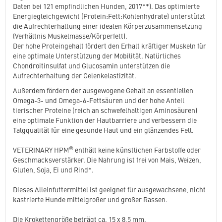
Daten bei 121 empfindlichen Hunden, 2017**). Das optimierte
Energiegleichgewicht (Protein:Fett:Kohlenhydrate) unterstützt
die Aufrechterhaltung einer idealen Körperzusammensetzung
(Verhältnis Muskelmasse/Körperfett).
Der hohe Proteingehalt fördert den Erhalt kräftiger Muskeln für
eine optimale Unterstützung der Mobilität. Natürliches
Chondroitinsulfat und Glucosamin unterstützen die
Aufrechterhaltung der Gelenkelastizität.
Außerdem fördern der ausgewogene Gehalt an essentiellen
Omega-3- und Omega-6-Fettsäuren und der hohe Anteil
tierischer Proteine (reich an schwefelhaltigen Aminosäuren)
eine optimale Funktion der Hautbarriere und verbessern die
Talgqualität für eine gesunde Haut und ein glänzendes Fell.
®
VETERINARY HPM
enthält keine künstlichen Farbstoffe oder
Geschmacksverstärker. Die Nahrung ist frei von Mais, Weizen,
Gluten, Soja, Ei und Rind*.
Dieses Alleinfuttermittel ist geeignet für ausgewachsene, nicht
kastrierte Hunde mittelgroßer und großer Rassen.
Die Krokettengröße beträgt ca. 15 x 8,5 mm.