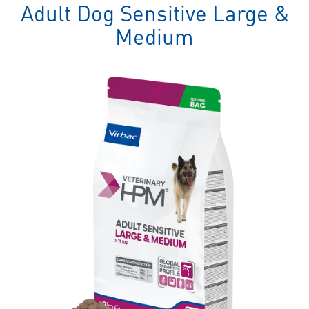
spezielles
Adult Dog Sensitive Large &
Tierfutter
Medium