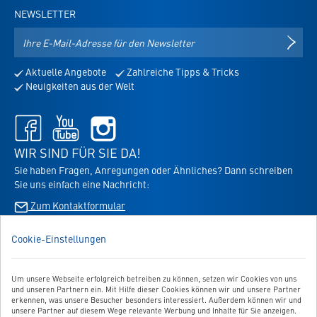
NEWSLETTER
E-
NEWS
Mail-
Adresse
Aktuelle Angebote
Zahlreiche Tipps & Tricks
für
Neuigkeiten aus der Welt
den
Newsletter
Facebook
Youtube
Instagram
-
-
-
öffnet
öffnet
öffnet
WIR SIND FÜR SIE DA!
in
in
in
Sie haben Fragen, Anregungen oder Ähnliches? Dann schreiben
neuem
neuem
neuem
Sie uns einfach eine Nachricht:
Tab
Tab
Tab
Zum Kontaktformular
Cookie-Einstellungen
BESTELLUNG WIDERRUFEN
Um unsere Webseite erfolgreich betreiben zu können, setzen wir Cookies von uns
UNSER SERVICE
und unseren Partnern ein. Mit Hilfe dieser Cookies können wir und unsere Partner
erkennen, was unsere Besucher besonders interessiert. Außerdem können wir und
UNSERE TOP-KATEGORIEN
unsere Partner auf diesem Wege relevante Werbung und Inhalte für Sie anzeigen.