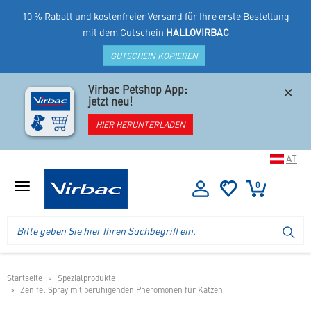
10 % Rabatt und kostenfreier Versand für Ihre erste Bestellung
mit dem Gutschein
HALLOVIRBAC
GUTSCHEIN KOPIEREN
×
Virbac Petshop App:
jetzt neu!
HIER HERUNTERLADEN
AT
0
Menü
anzeigen
Logo
Suche
SU
Virbac
im
-
Header
Ihr
im
Online
mobilen
Startseite
Spezialprodukte
Shop
Zenifel Spray mit beruhigenden Pheromonen für Katzen
Shop
für