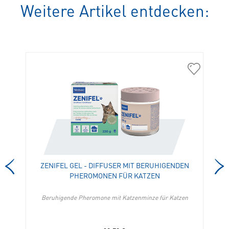
Weitere Artikel entdecken:
307572
309692
Anxitane
Zenifel
S
Gel
in
-
die
Diffuser
Merkliste
mit
hinzufügen
beruhigen
Pheromon
für
ZENIFEL GEL - DIFFUSER MIT BERUHIGENDEN
Katzen
PHEROMONEN FÜR KATZEN
in
die
Merkliste
Beruhigende Pheromone mit Katzenminze für Katzen
hinzufügen