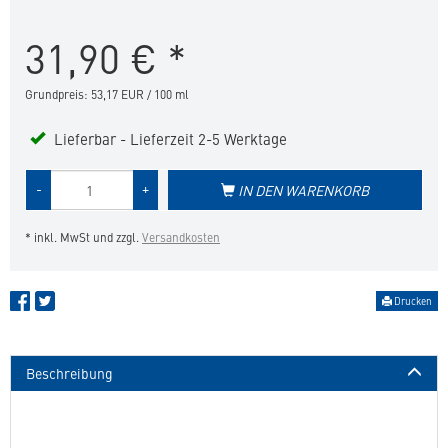
mit
beruhigenden
31,90
€
*
Pheromonen
für
Katzen
Grundpreis: 53,17 EUR / 100 ml
in
die
Lieferbar - Lieferzeit 2-5 Werktage
Merkliste
hinzufügen
Menge
-
+
IN DEN WARENKORB
des
Produkts
* inkl. MwSt und zzgl.
Versandkosten
Drucken
Beschreibung