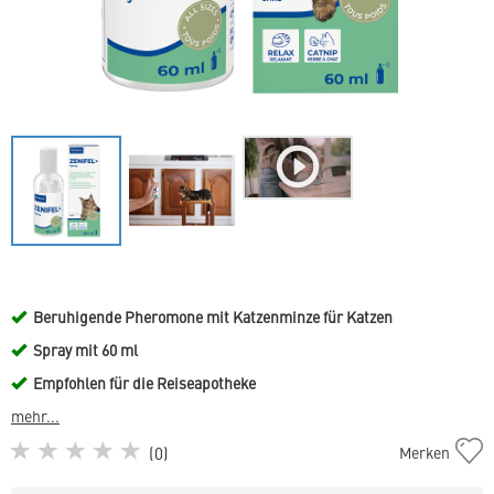
Beruhigende Pheromone mit Katzenminze für Katzen
Spray mit 60 ml
Empfohlen für die Reiseapotheke
mehr...
Zenifel
(
0
)
Merken
Spray