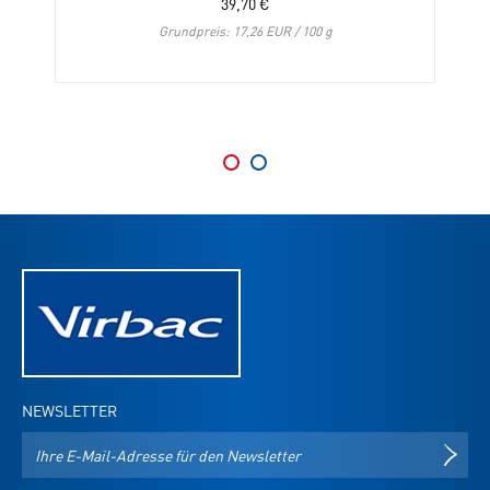
39,70
€
Grundpreis: 17,26 EUR / 100 g
NEWSLETTER
E-
NEWS
Mail-
Adresse