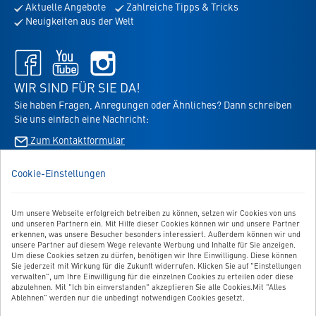
Aktuelle Angebote
Zahlreiche Tipps & Tricks
für
Neuigkeiten aus der Welt
den
Newsletter
Facebook
Youtube
Instagram
-
-
-
öffnet
öffnet
öffnet
WIR SIND FÜR SIE DA!
in
in
in
Sie haben Fragen, Anregungen oder Ähnliches? Dann schreiben
neuem
neuem
neuem
Sie uns einfach eine Nachricht:
Tab
Tab
Tab
Zum Kontaktformular
Cookie-Einstellungen
BESTELLUNG WIDERRUFEN
Um unsere Webseite erfolgreich betreiben zu können, setzen wir Cookies von uns
UNSER SERVICE
und unseren Partnern ein. Mit Hilfe dieser Cookies können wir und unsere Partner
erkennen, was unsere Besucher besonders interessiert. Außerdem können wir und
UNSERE TOP-KATEGORIEN
unsere Partner auf diesem Wege relevante Werbung und Inhalte für Sie anzeigen.
Um diese Cookies setzen zu dürfen, benötigen wir Ihre Einwilligung. Diese können
Sie jederzeit mit Wirkung für die Zukunft widerrufen. Klicken Sie auf "Einstellungen
GEPRÜFTE QUALITÄT
verwalten", um Ihre Einwilligung für die einzelnen Cookies zu erteilen oder diese
abzulehnen. Mit "Ich bin einverstanden" akzeptieren Sie alle Cookies.Mit "Alles
Ablehnen" werden nur die unbedingt notwendigen Cookies gesetzt.