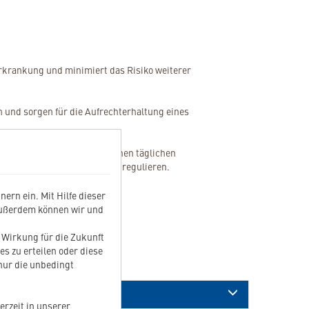
erkrankung und minimiert das Risiko weiterer
n und sorgen für die Aufrechterhaltung eines
Gelenkknorpels.
haltung einer ausreichend hohen täglichen
gsprozesse in der Niere zu regulieren.
nd Arthrose (oder temporär).
ern ein. Mit Hilfe dieser
Außerdem können wir und
t Wirkung für die Zukunft
es zu erteilen oder diese
 nur die unbedingt
erzeit in unserer