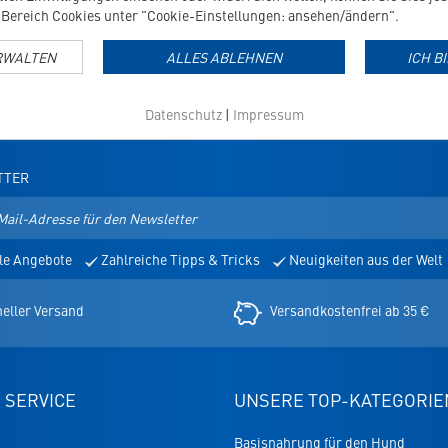
Bereich Cookies unter "Cookie-Einstellungen: ansehen/ändern".
RWALTEN
ALLES ABLEHNEN
ICH B
Datenschutz
|
Impressum
TTER
le Angebote
Zahlreiche Tipps & Tricks
Neuigkeiten aus der Welt
er
eller Versand
Versandkostenfrei ab 35 €
 SERVICE
UNSERE TOP-KATEGORIE
Basisnahrung für den Hund