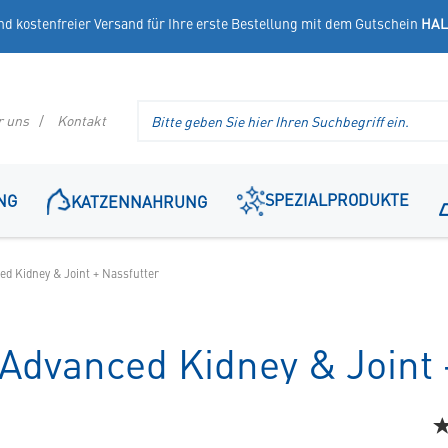
nd kostenfreier Versand für Ihre erste Bestellung mit dem Gutschein
HAL
Suche
r uns
Kontakt
im
Header
SPEZIALPRODUKTE
NG
KATZENNAHRUNG
ed Kidney & Joint + Nassfutter
 Advanced Kidney & Joint 