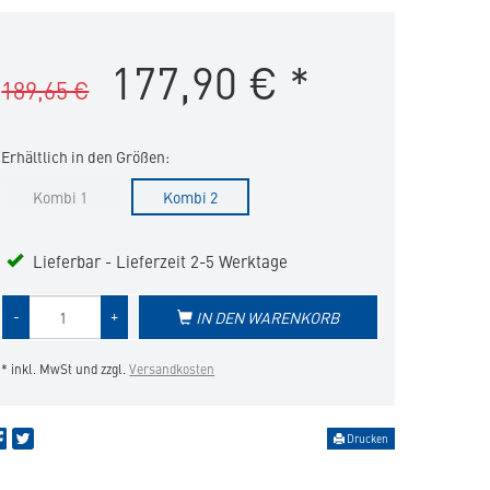
Cat
Advanced
177,90
€
*
Kidney
189,65 €
&
Joint
+
Nassfutter
Erhältlich in den Größen:
in
die
Kombi 1
Kombi 2
Merkliste
hinzufügen
Lieferbar - Lieferzeit 2-5 Werktage
Menge
-
+
IN DEN WARENKORB
des
Produkts
* inkl. MwSt und zzgl.
Versandkosten
Drucken