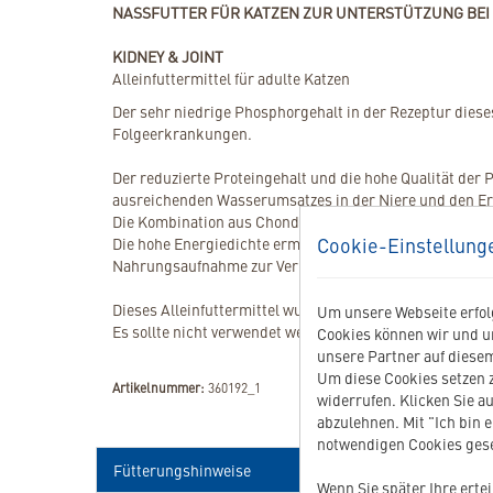
NASSFUTTER FÜR KATZEN ZUR UNTERSTÜTZUNG BEI
KIDNEY & JOINT
Alleinfuttermittel für adulte Katzen
Der sehr niedrige Phosphorgehalt in der Rezeptur dies
Folgeerkrankungen.
Der reduzierte Proteingehalt und die hohe Qualität der 
ausreichenden Wasserumsatzes in der Niere und den Erh
Die Kombination aus Chondroitinsulfat, Chitosan und E
Cookie-Einstellung
Die hohe Energiedichte ermöglicht die Gabe kleiner und
Nahrungsaufnahme zur Verhinderung einer Unterernährun
Dieses Alleinfuttermittel wurde konzipiert für Katzen z
Um unsere Webseite erfolg
Es sollte nicht verwendet werden bei Wachstum oder Trä
Cookies können wir und u
unsere Partner auf diesem
Um diese Cookies setzen z
Artikelnummer:
360192_1
widerrufen. Klicken Sie au
abzulehnen. Mit "Ich bin 
notwendigen Cookies gese
Fütterungshinweise
Wenn Sie später Ihre erte