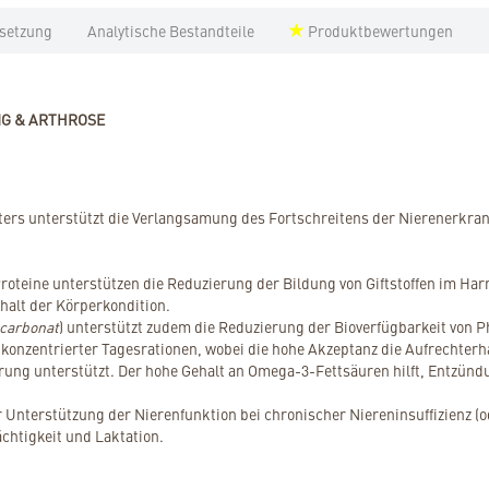
setzung
Analytische Bestandteile
Produktbewertungen
G & ARTHROSE
tters unterstützt die Verlangsamung des Fortschreitens der Nierenerkra
Proteine unterstützen die Reduzierung der Bildung von Giftstoffen im Har
alt der Körperkondition.
carbonat
) unterstützt zudem die Reduzierung der Bioverfügbarkeit von 
 konzentrierter Tagesrationen, wobei die hohe Akzeptanz die Aufrechter
g unterstützt. Der hohe Gehalt an Omega-3-Fettsäuren hilft, Entzündun
ur Unterstützung der Nierenfunktion bei chronischer Niereninsuffizienz (
ächtigkeit und Laktation.