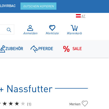
LOVIRBAC
GUTSCHEIN KOPIEREN
AT
0
SUCHE STARTEN
Anmelden
Merkliste
Warenkorb
ZUBEHÖR
PFERDE
SALE
+ Nassfutter
Set
(
1
)
Merken
KJ3