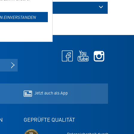
IN EINVERSTANDEN
Facebook
Youtube
Instagram
-
-
-
öffnet
öffnet
öffnet
NEWSLETTER ANMELDEN
in
in
in
neuem
neuem
neuem
Tab
Tab
Tab
Jetzt auch als App
N
GEPRÜFTE QUALITÄT