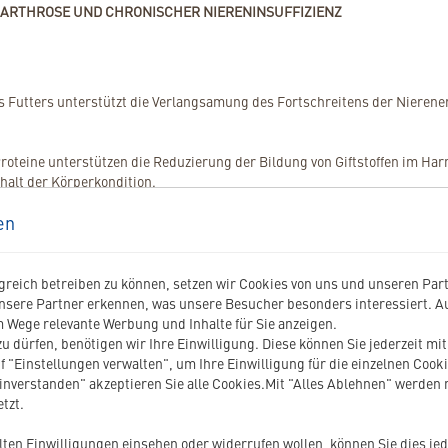
 ARTHROSE UND CHRONISCHER NIERENINSUFFIZIENZ
es Futters unterstützt die Verlangsamung des Fortschreitens der Nieren
Proteine unterstützen die Reduzierung der Bildung von Giftstoffen im Har
alt der Körperkondition.
ierschalenmembran (Mobility-Plus-Komplex) unterstützt den Erhalt des 
en
 konzentrierter Tagesrationen, wobei die hohe Akzeptanz die Aufrechter
g unterstützt. Der hohe Gehalt an Omega-3-Fettsäuren hilft, Entzündun
ur Unterstützung der Nierenfunktion bei chronischer Niereninsuffizienz u
reich betreiben zu können, setzen wir Cookies von uns und unseren Partn
chtigkeit und Laktation.
nsere Partner erkennen, was unsere Besucher besonders interessiert. 
 Wege relevante Werbung und Inhalte für Sie anzeigen.
u dürfen, benötigen wir Ihre Einwilligung. Diese können Sie jederzeit mi
f "Einstellungen verwalten", um Ihre Einwilligung für die einzelnen Cooki
einverstanden" akzeptieren Sie alle Cookies.Mit "Alles Ablehnen" werden
tzt.
ilten Einwilligungen einsehen oder widerrufen wollen, können Sie dies jed