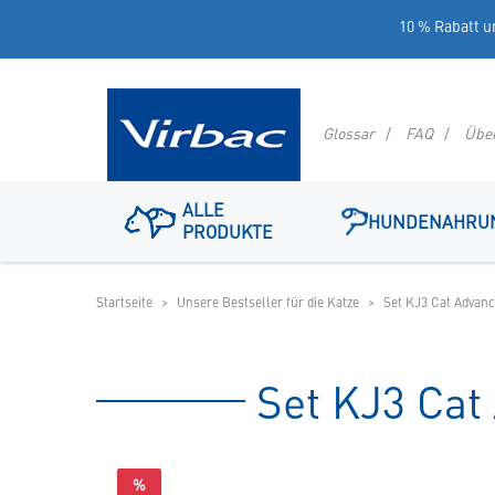
10 % Rabatt u
Glossar
FAQ
Übe
Logo
ALLE
Virbac
HUNDENAHRU
PRODUKTE
-
Ihr
Online
Shop
Startseite
Unsere Bestseller für die Katze
Set KJ3 Cat Advanc
für
spezielles
Tierfutter
Set KJ3 Cat
%