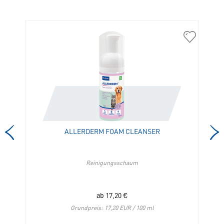
360095
309222
Cat
Allerderm
Weight
Foam
Loss
Cleanser
&
in
Control
die
in
Merkliste
die
hinzufügen
Merkliste
ALLERDERM FOAM CLEANSER
hinzufügen
Reinigungsschaum
ab
17,20
€
Grundpreis: 17,20 EUR / 100 ml