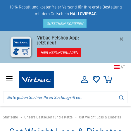
10 % Rabatt und kostenfreier Versand für Ihre erste Bestellung
mit dem Gutschein
HALLOVIRBAC
GUTSCHEIN KOPIEREN
×
Virbac Petshop App:
jetzt neu!
HIER HERUNTERLADEN
AT
0
Menü
anzeigen
Logo
Suche
SU
Virbac
im
-
Header
Ihr
im
Online
mobilen
Startseite
Unsere Bestseller für die Katze
Cat Weight Loss & Diabetes
Shop
Shop
für