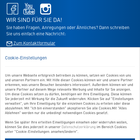
Facebook
Youtube
Instagram
-
-
-
öffnet
öffnet
öffnet
WIR SIND FÜR SIE DA!
in
in
in
Sie haben Fragen, Anregungen oder Ähnliches? Dann schreiben
neuem
neuem
neuem
Sie uns einfach eine Nachricht:
Tab
Tab
Tab
Zum Kontaktformular
Cookie-Einstellungen
BESTELLUNG WIDERRUFEN
Um unsere Webseite erfolgreich betreiben zu können, setzen wir Cookies von uns
UNSER SERVICE
und unseren Partnern ein. Mit Hilfe dieser Cookies können wir und unsere Partner
erkennen, was unsere Besucher besonders interessiert. Außerdem können wir und
UNSERE TOP-KATEGORIEN
unsere Partner auf diesem Wege relevante Werbung und Inhalte für Sie anzeigen.
Um diese Cookies setzen zu dürfen, benötigen wir Ihre Einwilligung. Diese können
Sie jederzeit mit Wirkung für die Zukunft widerrufen. Klicken Sie auf "Einstellungen
GEPRÜFTE QUALITÄT
verwalten", um Ihre Einwilligung für die einzelnen Cookies zu erteilen oder diese
abzulehnen. Mit "Ich bin einverstanden" akzeptieren Sie alle Cookies.Mit "Alles
Ablehnen" werden nur die unbedingt notwendigen Cookies gesetzt.
Wenn Sie später Ihre erteilten Einwilligungen einsehen oder widerrufen wollen,
Link
können Sie dies jederzeit in unserer
Datenschutzerklärung
im Bereich Cookies
zur
unter "Cookie-Einstellungen: ansehen/ändern".
Zahlungsarten-