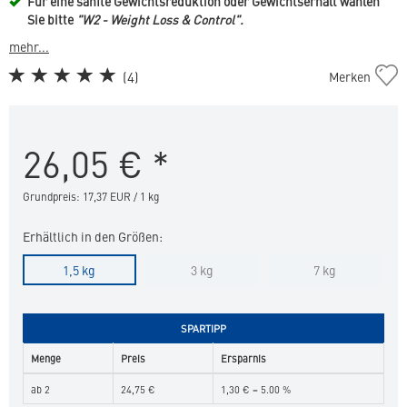
Für eine sanfte Gewichtsreduktion oder Gewichtserhalt wählen
Sie bitte
"W2 - Weight Loss & Control".
mehr...
Cat
(
4
)
Merken
Weight
Loss
&
26,05
€
*
Diabetes
in
die
Grundpreis: 17,37 EUR / 1 kg
Merkliste
hinzufügen
Erhältlich in den Größen:
1,5 kg
3 kg
7 kg
SPARTIPP
Menge
Preis
Ersparnis
ab 2
24,75 €
1,30 € = 5.00 %