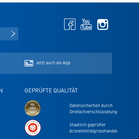
Facebook
Youtube
Instagram
-
-
-
öffnet
öffnet
öffnet
NEWSLETTER ANMELDEN
in
in
in
neuem
neuem
neuem
Tab
Tab
Tab
Jetzt auch als App
N
GEPRÜFTE QUALITÄT
Datensicherheit durch
Dreifachverschlüsselung
Staatlich geprüfter
Arzneimittelgrosshandel