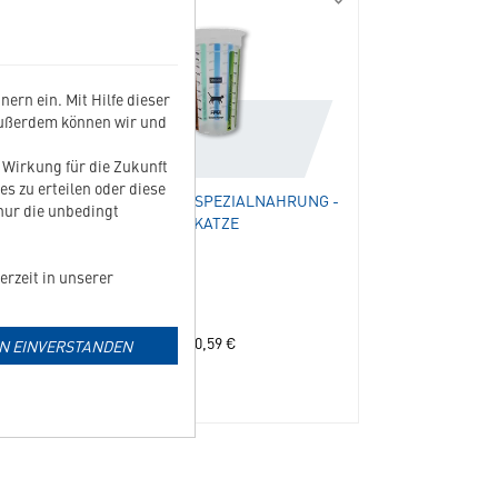
230008
230025
Futterbehälter
Messbecher
(3
Spezialnahrung
KG)
-
in
Katze
ern ein. Mit Hilfe dieser
die
in
Außerdem können wir und
Merkliste
die
hinzufügen
Merkliste
t Wirkung für die Zukunft
hinzufügen
es zu erteilen oder diese
MESSBECHER SPEZIALNAHRUNG -
 nur die unbedingt
KATZE
erzeit in unserer
0,59
€
IN EINVERSTANDEN