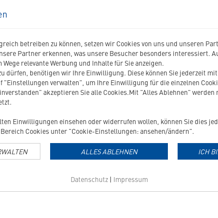
309222
Allerderm
en
Foam
Cleanser
in
reich betreiben zu können, setzen wir Cookies von uns und unseren Partn
die
nsere Partner erkennen, was unsere Besucher besonders interessiert. 
Merkliste
 Wege relevante Werbung und Inhalte für Sie anzeigen.
hinzufügen
u dürfen, benötigen wir Ihre Einwilligung. Diese können Sie jederzeit mi
f "Einstellungen verwalten", um Ihre Einwilligung für die einzelnen Cooki
LLERDERM FOAM CLEANSER
FUTTERBEHÄLTER (3 KG)
einverstanden" akzeptieren Sie alle Cookies.Mit "Alles Ablehnen" werden
tzt.
Reinigungsschaum
ilten Einwilligungen einsehen oder widerrufen wollen, können Sie dies jed
Bereich Cookies unter "Cookie-Einstellungen: ansehen/ändern".
ab
17,20
€
3,99
€
RWALTEN
ALLES ABLEHNEN
ICH B
Grundpreis: 17,20 EUR / 100 ml
Datenschutz
|
Impressum