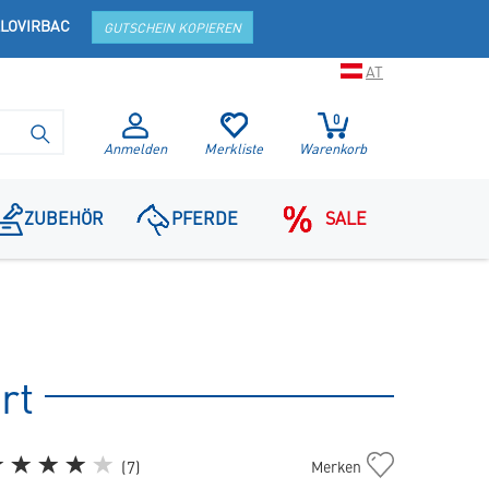
LOVIRBAC
GUTSCHEIN KOPIEREN
AT
0
SUCHE STARTEN
Anmelden
Merkliste
Warenkorb
ZUBEHÖR
PFERDE
SALE
rt
Cat
(
7
)
Merken
Gastro