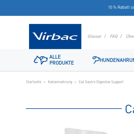
10 % Rabatt u
Glossar
FAQ
Übe
Logo
ALLE
Virbac
HUNDENAHRU
PRODUKTE
-
Ihr
Online
Shop
Startseite
Katzennahrung
Cat Gastro Digestive Support
für
spezielles
Tierfutter
C