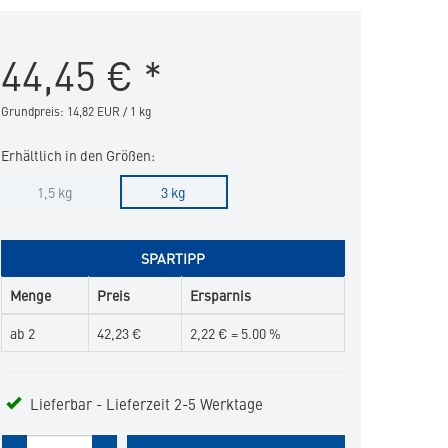
Digestive
Support
44,45
€
*
in
die
Merkliste
Grundpreis: 14,82 EUR / 1 kg
hinzufügen
Erhältlich in den Größen:
1,5 kg
3 kg
SPARTIPP
Menge
Preis
Ersparnis
ab 2
42,23 €
2,22 € = 5.00 %
Lieferbar - Lieferzeit 2-5 Werktage
Menge