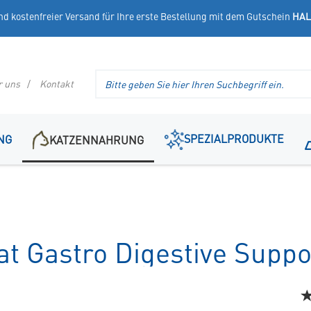
nd kostenfreier Versand für Ihre erste Bestellung mit dem Gutschein
HAL
Suche
r uns
Kontakt
im
Header
SPEZIALPRODUKTE
NG
KATZENNAHRUNG
at Gastro Digestive Suppo