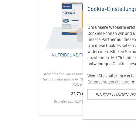
306755
Nutribound
Cookie-Einstellung
für
Katzen
in
Um unsere Webseite erfolg
die
Cookies können wir und u
Merkliste
unsere Partner auf diesem
hinzufügen
Um diese Cookies setzen z
widerrufen. Klicken Sie au
NUTRIBOUND FÜR KATZEN
A
abzulehnen. Mit "Ich bin 
notwendigen Cookies gese
Kombination von essentiellen Nährstoffen
Wenn Sie später Ihre erte
für die frühe und schrittweise Erholung von
Datenschutzerklärung
im 
Katzen
32,70
€
EINSTELLUNGEN VE
Grundpreis: 7,27 EUR / 100 ml