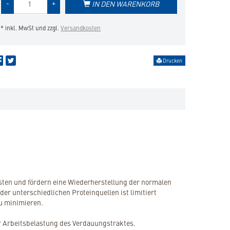
-
+
IN DEN WARENKORB
des
Produkts
* inkl. MwSt und zzgl.
Versandkosten
Drucken
usten und fördern eine Wiederherstellung der normalen
er unterschiedlichen Proteinquellen ist limitiert
u minimieren.
er Arbeitsbelastung des Verdauungstraktes.