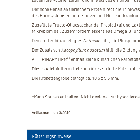
Der hohe Gehalt an tierischem Protein regt die Trinkwa
des Harnsystems zu unterstützen und Nierenerkrankun
Zugefügte Fructo-Oligosaccharide (Präbiotika) und Lak
Mikrobiom bei. Zudem fördern essentielle Omega-3- un
Dem Futter hinzugefügtes
Chitosan
hilft, die Phosphor
Der Zusatz von
Ascophyllum nodosum
hilft, die Bildun
®
VETERINARY HPM
enthält keine künstlichen Farbstoffe
Dieses Alleinfuttermittel kann für kastrierte Katzen ab
Die Krokettengröße beträgt ca. 10,5 x 5,5 mm.
*Kann Spuren enthalten. Nicht geeignet zur hypoaller
Artikelnummer:
360310
Fütterungshinweise