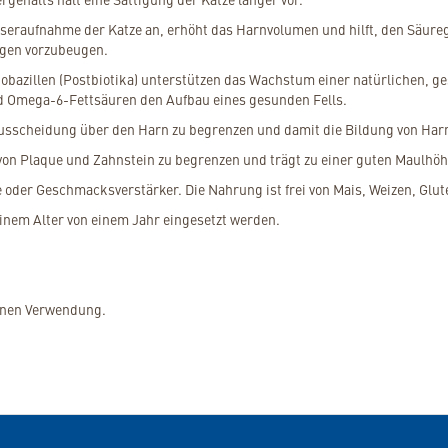
sseraufnahme der Katze an, erhöht das Harnvolumen und hilft, den Säure
gen vorzubeugen.
tobazillen (Postbiotika) unterstützen das Wachstum einer natürlichen,
d Omega-6-Fettsäuren den Aufbau eines gesunden Fells.
ausscheidung über den Harn zu begrenzen und damit die Bildung von Har
g von Plaque und Zahnstein zu begrenzen und trägt zu einer guten Maulhö
 oder Geschmacksverstärker. Die Nahrung ist frei von Mais, Weizen, Glute
 einem Alter von einem Jahr eingesetzt werden.
genen Verwendung.