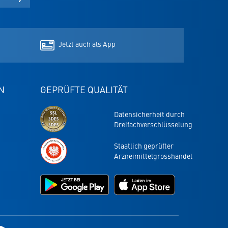
in
in
in
neuem
neuem
neuem
Tab
Tab
Tab
Jetzt auch als App
N
GEPRÜFTE QUALITÄT
Datensicherheit durch
Dreifachverschlüsselung
Staatlich geprüfter
Arzneimittelgrosshandel
Jetzt
Jetzt
bei
im
Google
App
Play
Store
laden
laden