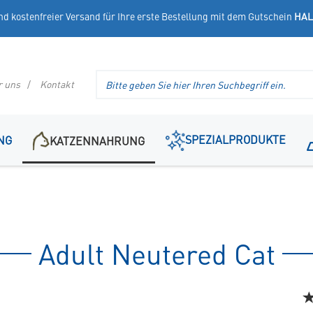
nd kostenfreier Versand für Ihre erste Bestellung mit dem Gutschein
HAL
Suche
r uns
Kontakt
im
Header
SPEZIALPRODUKTE
NG
KATZENNAHRUNG
Adult Neutered Cat