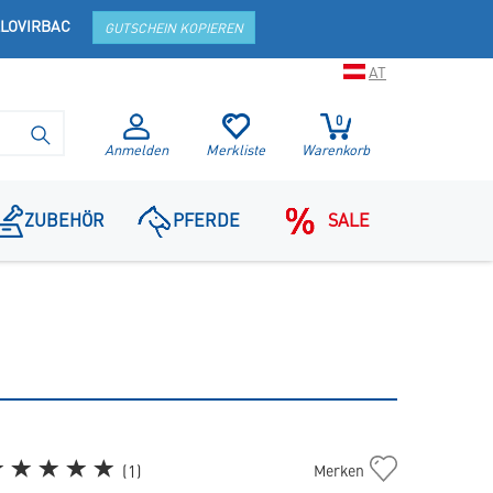
LOVIRBAC
GUTSCHEIN KOPIEREN
AT
0
SUCHE STARTEN
Anmelden
Merkliste
Warenkorb
ZUBEHÖR
PFERDE
SALE
Adult
(
1
)
Merken
Neutered