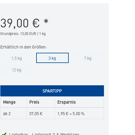
Cat
in
39,00
€
*
die
Merkliste
hinzufügen
Grundpreis: 13,00 EUR / 1 kg
Erhältlich in den Größen:
1,5 kg
3 kg
7 kg
12 kg
SPARTIPP
Menge
Preis
Ersparnis
ab 2
37,05 €
1,95 € = 5.00 %
Lieferbar - Lieferzeit 2-5 Werktage