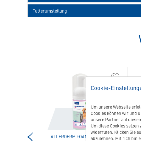
Futterumstellung
360317
309222
Senior
Allerderm
Cookie-Einstellung
Neutered
Foam
Cat
Cleanser
in
in
Um unsere Webseite erfolg
die
die
Cookies können wir und u
Merkliste
Merkliste
unsere Partner auf diesem
hinzufügen
hinzufügen
Um diese Cookies setzen z
widerrufen. Klicken Sie au
RED CAT
ALLERDERM FOAM CLEANSER
ZAH
abzulehnen. Mit "Ich bin 