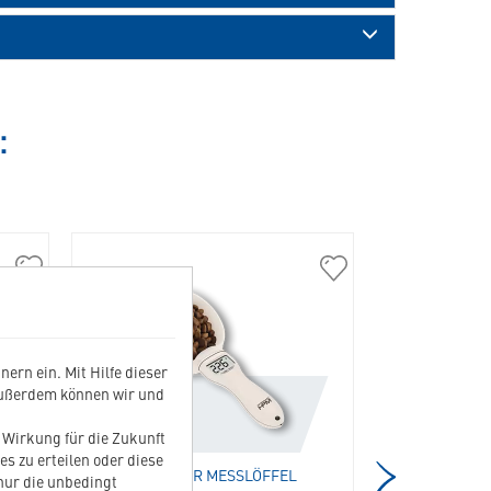
:
230008
400140
Futterbehälter
Digitaler
(3
Messlöffel
KG)
in
in
die
ern ein. Mit Hilfe dieser
die
Merkliste
Außerdem können wir und
Merkliste
hinzufügen
hinzufügen
t Wirkung für die Zukunft
es zu erteilen oder diese
DIGITALER MESSLÖFFEL
SENIOR
 nur die unbedingt