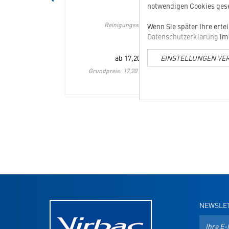
notwendigen Cookies gese
rte Katzen
Reinigungsschaum
Enzy
Wenn Sie später Ihre erte
Datenschutzerklärung
im 
EINSTELLUNGEN VE
€
ab
17,20
€
: 16,43 EUR / 1 kg
Grundpreis: 17,20 EUR / 100 ml
NEWSLE
E-