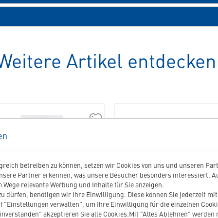
Weitere Artikel entdecken
303443
Zahnpflegeset
en
für
Katzen
mit
reich betreiben zu können, setzen wir Cookies von uns und unseren Partn
Fischaroma
nsere Partner erkennen, was unsere Besucher besonders interessiert. 
in
 Wege relevante Werbung und Inhalte für Sie anzeigen.
die
u dürfen, benötigen wir Ihre Einwilligung. Diese können Sie jederzeit mi
Merkliste
f "Einstellungen verwalten", um Ihre Einwilligung für die einzelnen Cooki
NPFLEGESET FÜR KATZEN MIT
FUTTERBEHÄLTER (3 KG)
hinzufügen
einverstanden" akzeptieren Sie alle Cookies.Mit "Alles Ablehnen" werden