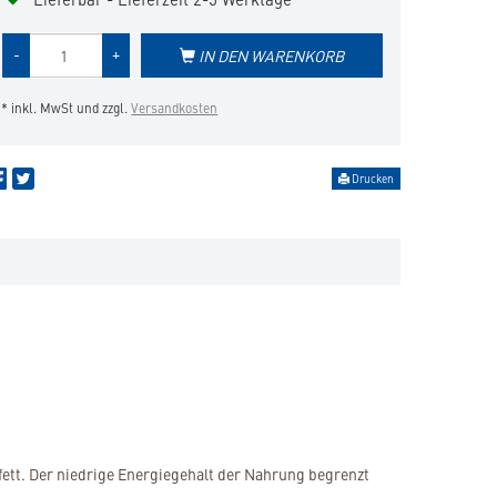
Menge
-
+
IN DEN WARENKORB
des
Produkts
* inkl. MwSt und zzgl.
Versandkosten
Drucken
fett. Der niedrige Energiegehalt der Nahrung begrenzt