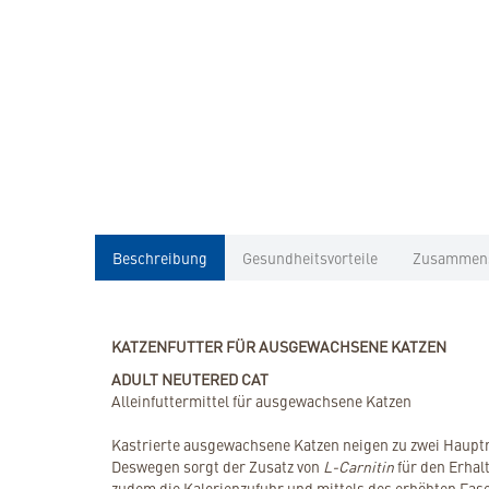
Beschreibung
Gesundheitsvorteile
Zusammen
KATZENFUTTER FÜR AUSGEWACHSENE KATZEN
ADULT NEUTERED CAT
Alleinfuttermittel für ausgewachsene Katzen
Kastrierte ausgewachsene Katzen neigen zu zwei Haupt
Deswegen sorgt der Zusatz von
L-Carnitin
für den Erhal
zudem die Kalorienzufuhr und mittels des erhöhten Faser